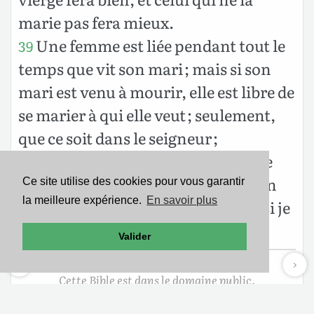
marie pas fera mieux.
Une femme est liée pendant tout le
39
temps que vit son mari ; mais si son
mari est venu à mourir, elle est libre de
se marier à qui elle veut ; seulement,
que ce soit dans le seigneur ;
toutefois, si elle demeure comme
40
elle est, elle est plus heureuse à mon
Ce site utilise des cookies pour vous garantir
la meilleure expérience.
En savoir plus
avis, car je m’imagine que moi aussi je
possède l’esprit de Dieu.
Valider
Cette Bible est dans le domaine public.