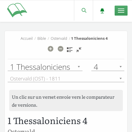
Men
Accueil
/
Bible
/
Ostervald
/
1 Thessaloniciens 4
1 Thessaloniciens
4
Ostervald (OST) - 1811
Un clic sur un verset envoie vers le comparateur
de versions.
1 Thessaloniciens 4
Ostervald