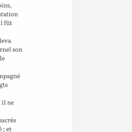
oins,
utation
l fût
éleva
ernel son
le
compagné
gts
 il ne
sacrés
 ; et