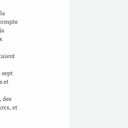
la
 compte
ja
x
taient
 sept
s et
, des
rcs, et