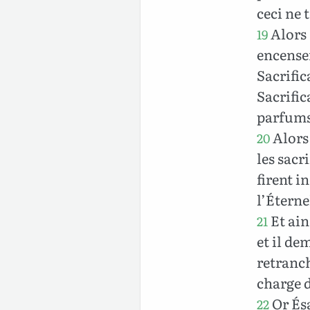
ceci ne 
Alors 
19
encensem
Sacrific
Sacrific
parfums
Alors 
20
les sacri
firent i
l’Éterne
Et ain
21
et il de
retranch
charge d
Or Ésa
22