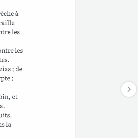
brèche à
raille
ntre les
ontre les
tes.
ias ; de
pte ;
oin, et
ia.
uits,
ns la