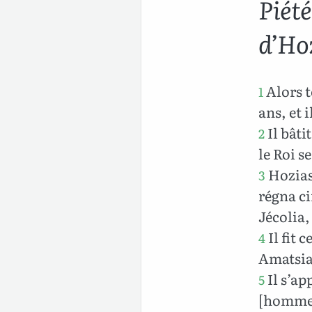
Piét
d’Ho
Alors t
1
ans, et 
Il bâti
2
le Roi s
Hozias 
3
régna c
Jécolia,
Il fit 
4
Amatsia
Il s’ap
5
[homme] 