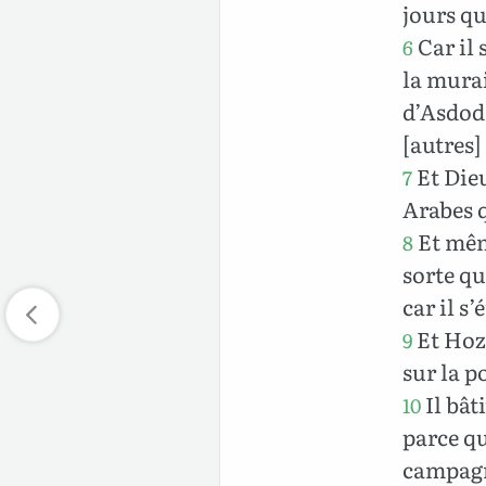
jours qu
Car il s
6
la murai
d’Asdod ;
[autres]
Et Dieu
7
Arabes q
Et mêm
8
sorte qu
car il s
Et Hozi
9
sur la po
Il bât
10
parce qu
campagne