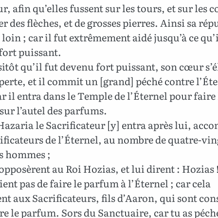
r, afin qu’elles fussent sur les tours, et sur les c
er des flèches, et de grosses pierres. Ainsi sa rép
t loin ; car il fut extrêmement aidé jusqu’à ce qu’i
fort puissant.
itôt qu’il fut devenu fort puissant, son cœur s’
perte, et il commit un [grand] péché contre l’Ét
ar il entra dans le Temple de l’Éternel pour faire 
ur l’autel des parfums.
azaria le Sacrificateur [y] entra après lui, ac
ificateurs de l’Éternel, au nombre de quatre-vin
ts hommes ;
opposèrent au Roi Hozias, et lui dirent : Hozias !
ient pas de faire le parfum à l’Éternel ; car cela
nt aux Sacrificateurs, fils d’Aaron, qui sont con
re le parfum. Sors du Sanctuaire, car tu as péché