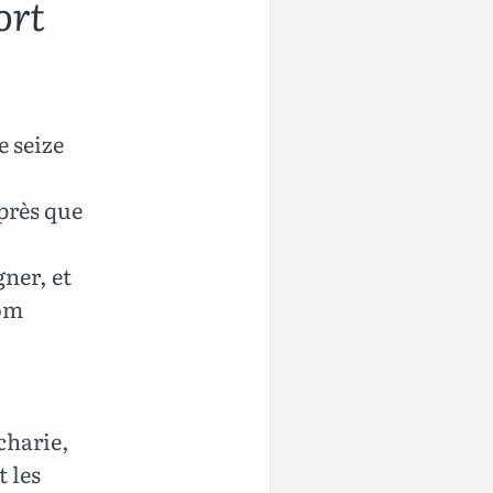
ort
e seize
après que
ner, et
nom
charie,
t les