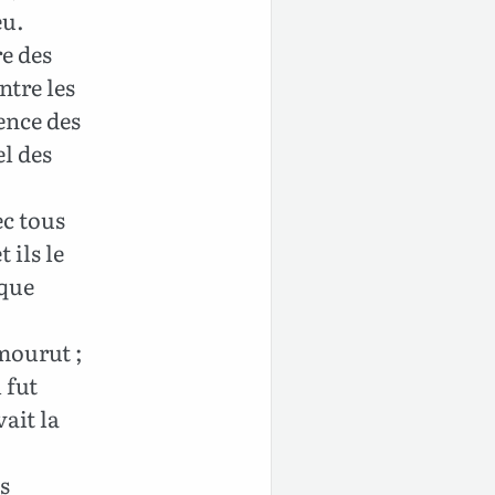
eu.
e des
ntre les
sence des
el des
ec tous
 ils le
 que
 mourut ;
 fut
ait la
ts