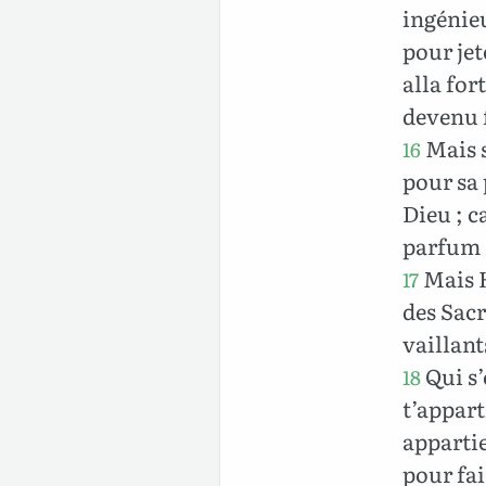
ingénieu
pour jet
alla for
devenu 
Mais s
16
pour sa 
Dieu ; c
parfum s
Mais H
17
des Sacr
vaillan
Qui s’
18
t’appart
appartie
pour fai