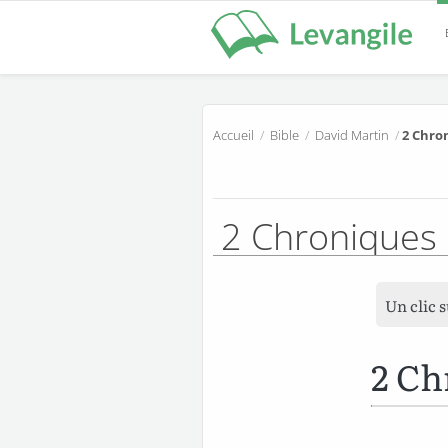
Accueil
/
Bible
/
David Martin
/
2 Chro
2 Chroniques
Un clic 
2 Ch