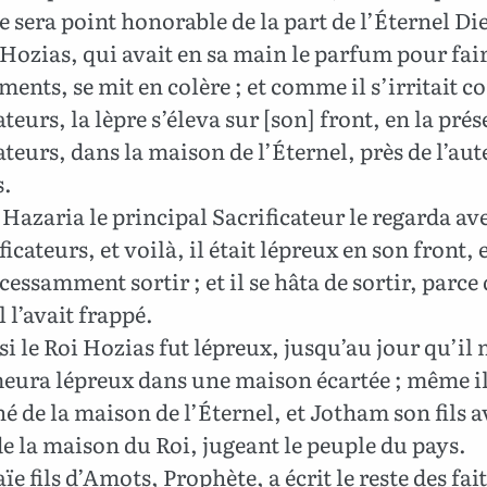
te sera point honorable de la part de l’Éternel Di
Hozias, qui avait en sa main le parfum pour fair
ents, se mit en colère ; et comme il s’irritait co
ateurs, la lèpre s’éleva sur [son] front, en la pré
ateurs, dans la maison de l’Éternel, près de l’aut
.
Hazaria le principal Sacrificateur le regarda av
ficateurs, et voilà, il était lépreux en son front, et
ncessamment sortir ; et il se hâta de sortir, parce
l l’avait frappé.
si le Roi Hozias fut lépreux, jusqu’au jour qu’il
meura lépreux dans une maison écartée ; même il
é de la maison de l’Éternel, et Jotham son fils av
e la maison du Roi, jugeant le peuple du pays.
ïe fils d’Amots, Prophète, a écrit le reste des fai