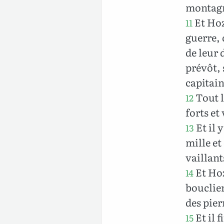
montagne
Et Hoz
11
guerre, 
de leur 
prévôt, 
capitain
Tout l
12
forts et 
Et il 
13
mille et
vaillant
Et Hoz
14
bouclier
des pier
Et il 
15