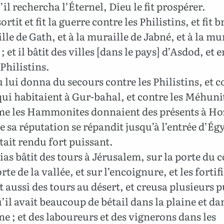
’il rechercha l’Éternel, Dieu le fit prospérer.
ortit et fit la guerre contre les Philistins, et fit 
lle de Gath, et à la muraille de Jabné, et à la mu
 et il bâtit des villes [dans le pays] d’Asdod, et e
 Philistins.
 lui donna du secours contre les Philistins, et c
ui habitaient à Gur-bahal, et contre les Méhuni
e les Hammonites donnaient des présents à Hoz
e sa réputation se répandit jusqu’à l’entrée d’Égy
’était rendu fort puissant.
as bâtit des tours à Jérusalem, sur la porte du c
rte de la vallée, et sur l’encoignure, et les fortif
it aussi des tours au désert, et creusa plusieurs p
’il avait beaucoup de bétail dans la plaine et da
 ; et des laboureurs et des vignerons dans les