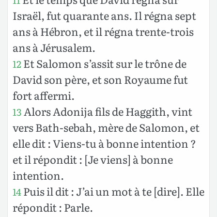
Israël, fut quarante ans. Il régna sept
ans à Hébron, et il régna trente-trois
ans à Jérusalem.
Et Salomon s’assit sur le trône de
12
David son père, et son Royaume fut
fort affermi.
Alors Adonija fils de Haggith, vint
13
vers Bath-sebah, mère de Salomon, et
elle dit : Viens-tu à bonne intention ?
et il répondit : [Je viens] à bonne
intention.
Puis il dit : J’ai un mot à te [dire]. Elle
14
répondit : Parle.