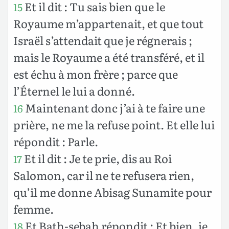
Et il dit : Tu sais bien que le
15
Royaume m’appartenait, et que tout
Israël s’attendait que je régnerais ;
mais le Royaume a été transféré, et il
est échu à mon frère ; parce que
l’Éternel le lui a donné.
Maintenant donc j’ai à te faire une
16
prière, ne me la refuse point. Et elle lui
répondit : Parle.
Et il dit : Je te prie, dis au Roi
17
Salomon, car il ne te refusera rien,
qu’il me donne Abisag Sunamite pour
femme.
Et Bath-sebah répondit : Et bien, je
18