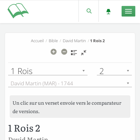
Men
Accueil
/
Bible
/
David Martin
/
1 Rois 2
1 Rois
2
David Martin (MAR) - 1744
Un clic sur un verset envoie vers le comparateur
de versions.
1 Rois 2
David Martin