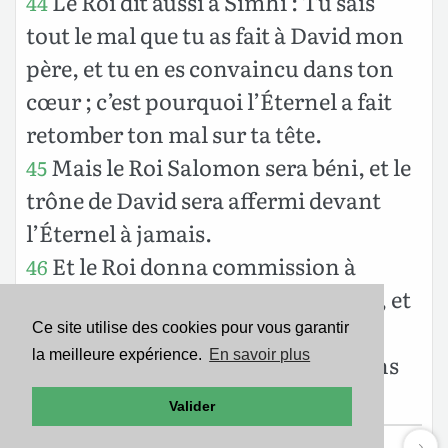
Le Roi dit aussi à Simhi : Tu sais
44
tout le mal que tu as fait à David mon
père, et tu en es convaincu dans ton
cœur ; c’est pourquoi l’Éternel a fait
retomber ton mal sur ta tête.
Mais le Roi Salomon sera béni, et le
45
trône de David sera affermi devant
l’Éternel à jamais.
Et le Roi donna commission à
46
Bénaja fils de Jéhojadah, qui sortit, et
se jeta sur lui ; et il mourut. Et le
Ce site utilise des cookies pour vous garantir
la meilleure expérience.
En savoir plus
Royaume fut affermi entre les mains
de Salomon.
Valider