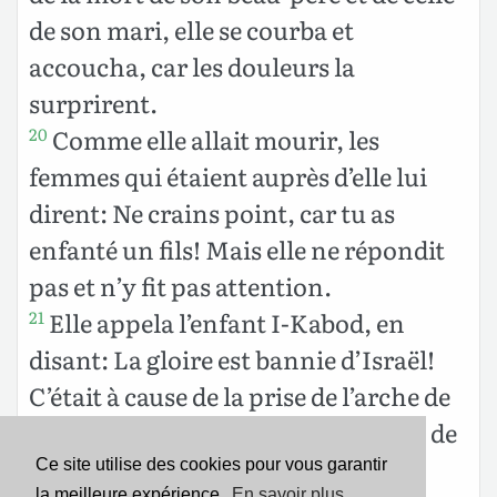
de son mari, elle se courba et
accoucha, car les douleurs la
surprirent.
Comme elle allait mourir, les
20
femmes qui étaient auprès d’elle lui
dirent: Ne crains point, car tu as
enfanté un fils! Mais elle ne répondit
pas et n’y fit pas attention.
Elle appela l’enfant I-Kabod, en
21
disant: La gloire est bannie d’Israël!
C’était à cause de la prise de l’arche de
Dieu, et à cause de son beau-père et de
son mari.
Ce site utilise des cookies pour vous garantir
la meilleure expérience.
En savoir plus