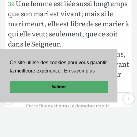
Une femme est liée aussi longtemps
39
que son mari est vivant; mais si le
mari meurt, elle est libre de se marier à
qui elle veut; seulement, que ce soit
dans le Seigneur.
Elle est plus heureuse, néanmoins,
40
si elle demeure comme elle est, suivant
Ce site utilise des cookies pour vous garantir
la meilleure expérience.
En savoir plus
mon avis. Et moi aussi, je crois avoir
l’Esprit de Dieu.
Valider
Cette Bible est dans le domaine public.
Mentions légales
-
Politique de confidentialité