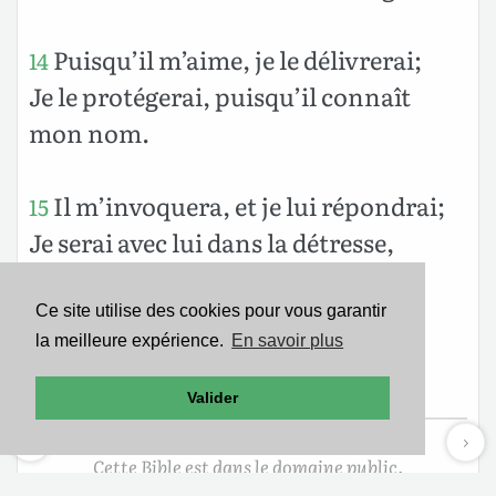
Puisqu’il m’aime, je le délivrerai;
14
Je le protégerai, puisqu’il connaît
mon nom.
Il m’invoquera, et je lui répondrai;
15
Je serai avec lui dans la détresse,
Je le délivrerai et je le glorifierai.
Ce site utilise des cookies pour vous garantir
la meilleure expérience.
En savoir plus
Je le rassasierai de longs jours,
16
Et je lui ferai voir mon salut.
Valider
Cette Bible est dans le domaine public.