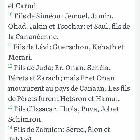
et Carmi.
Fils de Siméon: Jemuel, Jamin,
10
Ohad, Jakin et Tsochar; et Saul, fils de
la Cananéenne.
Fils de Lévi: Guerschon, Kehath et
11
Merari.
Fils de Juda: Er, Onan, Schéla,
12
Pérets et Zarach; mais Er et Onan
moururent au pays de Canaan. Les fils
de Pérets furent Hetsron et Hamul.
Fils d’Issacar: Thola, Puva, Job et
13
Schimron.
Fils de Zabulon: Séred, Élon et
14
Jahleel.