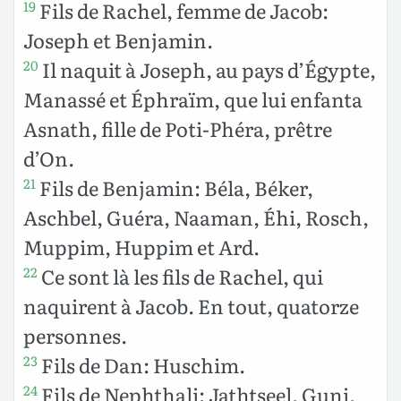
Fils de Rachel, femme de Jacob:
19
Joseph et Benjamin.
Il naquit à Joseph, au pays d’Égypte,
20
Manassé et Éphraïm, que lui enfanta
Asnath, fille de Poti-Phéra, prêtre
d’On.
Fils de Benjamin: Béla, Béker,
21
Aschbel, Guéra, Naaman, Éhi, Rosch,
Muppim, Huppim et Ard.
Ce sont là les fils de Rachel, qui
22
naquirent à Jacob. En tout, quatorze
personnes.
Fils de Dan: Huschim.
23
Fils de Nephthali: Jathtseel, Guni,
24