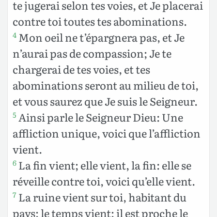
te jugerai selon tes voies, et Je placerai
contre toi toutes tes abominations.
Mon oeil ne t’épargnera pas, et Je
4
n’aurai pas de compassion; Je te
chargerai de tes voies, et tes
abominations seront au milieu de toi,
et vous saurez que Je suis le Seigneur.
Ainsi parle le Seigneur Dieu: Une
5
affliction unique, voici que l’affliction
vient.
La fin vient; elle vient, la fin: elle se
6
réveille contre toi, voici qu’elle vient.
La ruine vient sur toi, habitant du
7
pays; le temps vient; il est proche le