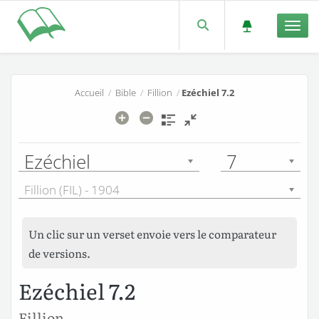
Men
Accueil
/
Bible
/
Fillion
/
Ezéchiel 7.2
Ezéchiel
7
Fillion (FIL) - 1904
Un clic sur un verset envoie vers le comparateur
de versions.
Ezéchiel 7.2
Fillion