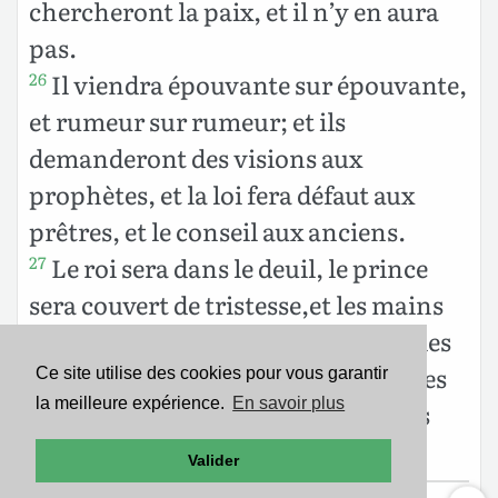
chercheront la paix, et il n’y en aura
pas.
Il viendra épouvante sur épouvante,
26
et rumeur sur rumeur; et ils
demanderont des visions aux
prophètes, et la loi fera défaut aux
prêtres, et le conseil aux anciens.
Le roi sera dans le deuil, le prince
27
sera couvert de tristesse,et les mains
du peuple du pays trembleront; Je les
traiterai selon leurs oeuvres, et Je les
Ce site utilise des cookies pour vous garantir
la meilleure expérience.
En savoir plus
jugerai selon leurs jugements, et ils
sauront que Je suis le Seigneur.
Valider