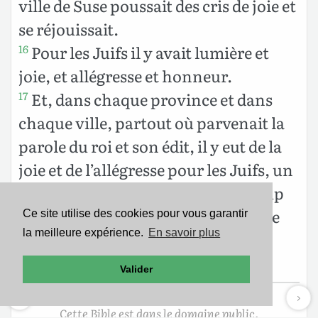
ville de Suse poussait des cris de joie et
se réjouissait.
Pour les Juifs il y avait lumière et
16
joie, et allégresse et honneur.
Et, dans chaque province et dans
17
chaque ville, partout où parvenait la
parole du roi et son édit, il y eut de la
joie et de l’allégresse pour les Juifs, un
festin et un jour de fête ; et beaucoup
de gens parmi les peuples du pays se
Ce site utilise des cookies pour vous garantir
la meilleure expérience.
En savoir plus
firent Juifs, car la frayeur des Juifs
tomba sur eux.
Valider
Cette Bible est dans le domaine public.