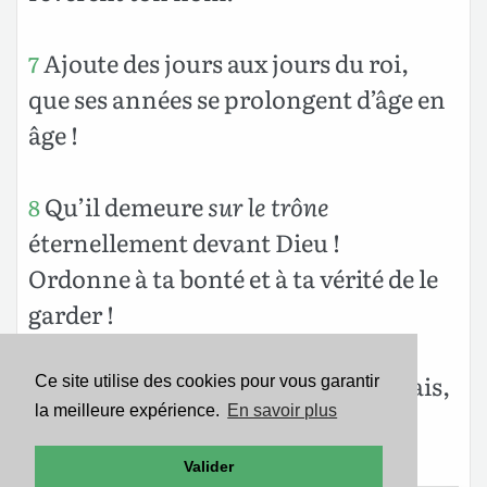
Ajoute des jours aux jours du roi,
7
que ses années se prolongent d’âge en
âge !
Qu’il demeure
sur le trône
8
éternellement devant Dieu !
Ordonne à ta bonté et à ta vérité de le
garder !
Alors je célébrerai ton nom à jamais,
9
Ce site utilise des cookies pour vous garantir
la meilleure expérience.
En savoir plus
et j’accomplirai mes vœux chaque
jour.
Valider