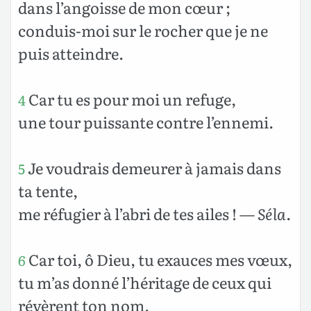
dans l’angoisse de mon cœur ;
conduis-moi sur le rocher que je ne
puis atteindre.
Car tu es pour moi un refuge,
4
une tour puissante contre l’ennemi.
Je voudrais demeurer à jamais dans
5
ta tente,
me réfugier à l’abri de tes ailes ! —
Séla
.
Car toi, ô Dieu, tu exauces mes vœux,
6
tu m’as donné l’héritage de ceux qui
révèrent ton nom.