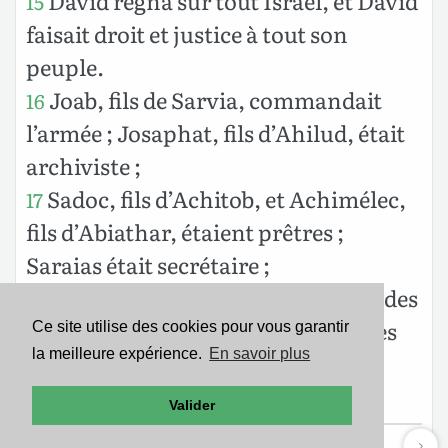
David régna sur tout Israël, et David
15
faisait droit et justice à tout son
peuple.
Joab, fils de Sarvia, commandait
16
l’armée ; Josaphat, fils d’Ahilud, était
archiviste ;
Sadoc, fils d’Achitob, et Achimélec,
17
fils d’Abiathar, étaient prêtres ;
Saraias était secrétaire ;
Banaïas, fils de Joiada,
était chef
des
18
Céréthiens et des Phéléthiens ; et les
Ce site utilise des cookies pour vous garantir
la meilleure expérience.
En savoir plus
fils de David étaient ses conseillers
intimes.
Valider