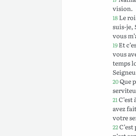
vision.
Le roi
18
suis-je,
vous m’a
Et c’e
19
vous ave
temps lo
Seigneu
Que po
20
servite
C’est 
21
avez fai
votre se
C’est 
22
n’est se