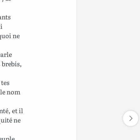
ants
i
quoi ne
parle
 brebis,
 tes
 le nom
té, et il
quité ne
euple