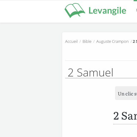
Accueil
/
Bible
/
Auguste Crampon
/
2 
2 Samuel
Un clic 
2 Sa