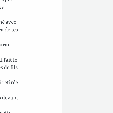
es
.
hé avec
ra de tes
irai
l fait le
 de fils
 retirée
s devant
cette