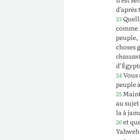
d’après 
Quelle
23
comme I
peuple, 
choses g
chassan
d’Égypte
Vous a
24
peuple à
Maint
25
au sujet
la à jam
et que
26
Yahweh d