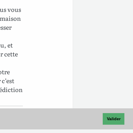
ous vous
e maison
esser
u, et
r cette
otre
 c’est
édiction
Valider