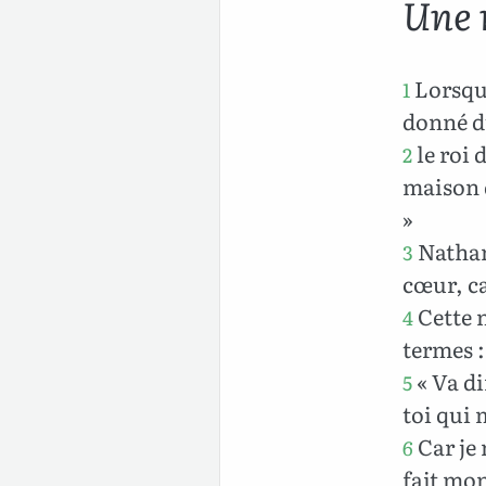
Une 
Lorsque
1
donné d
le roi 
2
maison d
»
Nathan 
3
cœur, ca
Cette n
4
termes :
« Va di
5
toi qui 
Car je 
6
fait mon