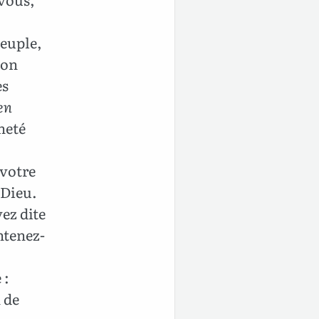
peuple,
on
es
en
heté
votre
 Dieu.
ez dite
ntenez-
 :
 de