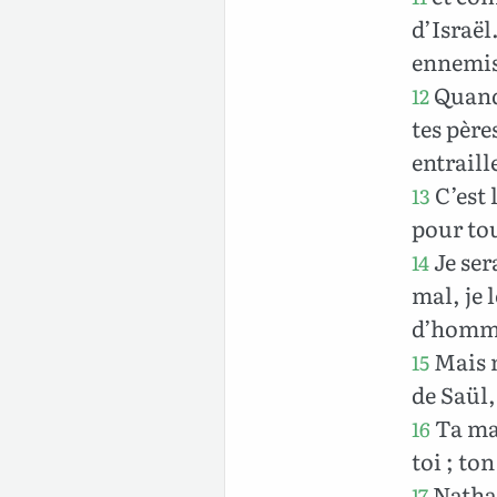
d’Israël
ennemis
Quand 
12
tes pères
entraill
C’est 
13
pour to
Je sera
14
mal, je 
d’homm
Mais m
15
de Saül,
Ta mai
16
toi ; to
Nathan
17