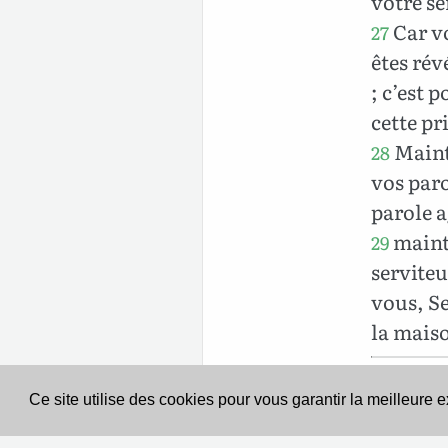
votre se
Car v
27
êtes rév
; c’est 
cette pr
Mainte
28
vos paro
parole a
mainte
29
serviteu
vous, Se
la maiso
Ce site utilise des cookies pour vous garantir la meilleure 