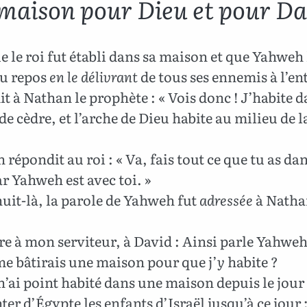
maison pour Dieu et pour Da
 le roi fut établi dans sa maison et que Yahweh 
u repos
en le délivrant
de tous ses ennemis à l’en
dit à Nathan le prophète : « Vois donc ! J’habite 
e cèdre, et l’arche de Dieu habite au milieu de la
répondit au roi : « Va, fais tout ce que tu as dan
r Yahweh est avec toi. »
uit-là, la parole de Yahweh fut
adressée
à Natha
re à mon serviteur, à David : Ainsi parle Yahweh 
me bâtirais une maison pour que j’
y
habite ?
n’ai point habité dans une maison depuis le jour 
ter d’Égypte les enfants d’Israël jusqu’à ce jour ; 