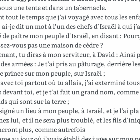
ous une tente et dans un tabernacle.
 tout le temps que j’ai voyagé avec tous les enf
 ai-je dit un mot à l’un des chefs d’Israël à qui j’a
de paître mon peuple d’Israël, en disant : Pour
ssez-vous pas une maison de cèdre ?
ant, tu diras à mon serviteur, à David : Ainsi 
es armées : Je t’ai pris au pâturage, derrière les
e prince sur mon peuple, sur Israël ;
é avec toi partout où tu allais, j’ai exterminé tous
devant toi, et je t’ai fait un grand nom, comme
ds qui sont sur la terre ;
signé un lieu à mon peuple, à Israël, et je l’ai plan
ez lui, et il ne sera plus troublé, et les fils d’ini
meront plus, comme autrefois
me au jour où j’avais établi des juges sur mon p