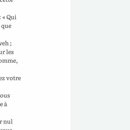
: « Qui
r que
weh ;
ur les
’homme,
ez votre
vous
e à
r nul
 vous,