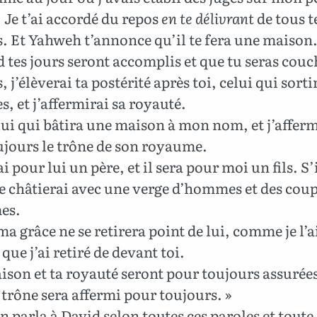
. Je t’ai accordé du repos
en te délivrant
de tous t
. Et Yahweh t’annonce qu’il te fera une maison
tes jours seront accomplis et que tu seras couc
, j’élèverai ta postérité après toi, celui qui sorti
es, et j’affermirai sa royauté.
lui qui bâtira une maison à mon nom, et j’afferm
ujours le trône de son royaume.
i pour lui un père, et il sera pour moi un fils. S’i
le châtierai avec une verge d’hommes et des coups
es.
a grâce ne se retirera point de lui, comme je l’ai
 que j’ai retiré de devant toi.
son et ta royauté seront pour toujours assurée
n trône sera affermi pour toujours. »
 parla à David selon toutes ces paroles et toute 