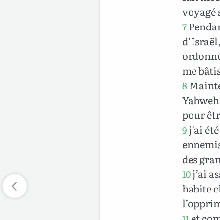
voyagé s
Pendant
7
d’Israël,
ordonné 
me bâti
Mainten
8
Yahweh d
pour êtr
j’ai ét
9
ennemis 
des gran
j’ai as
10
habite ch
l’oppri
et com
11