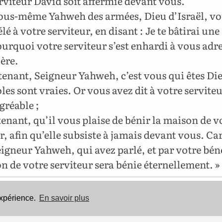
rviteur David soit affermie devant vous.
ous-même Yahweh des armées, Dieu d’Israël, v
élé à votre serviteur, en disant : Je te bâtirai un
pourquoi votre serviteur s’est enhardi à vous adr
ière.
nant, Seigneur Yahweh, c’est vous qui êtes Die
les sont vraies. Or vous avez dit à votre serviteu
gréable ;
nant, qu’il vous plaise de bénir la maison de v
r, afin qu’elle subsiste à jamais devant vous. Car
igneur Yahweh, qui avez parlé, et par votre bén
n de votre serviteur sera bénie éternellement. »
Cette Bible est dans le domaine public.
expérience.
En savoir plus