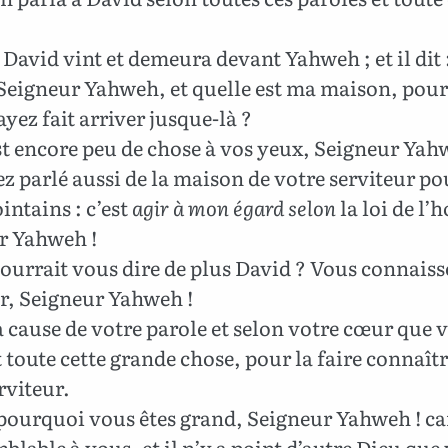
 David vint et demeura devant Yahweh ; et il dit 
 Seigneur Yahweh, et quelle est ma maison, pou
yez fait arriver jusque-là ?
st encore peu de chose à vos yeux, Seigneur Yah
z parlé aussi de la maison de votre serviteur po
intains : c’est
agir à mon égard selon
la loi de l
r Yahweh !
urrait vous dire de plus David ? Vous connaiss
ur, Seigneur Yahweh !
à cause de votre parole et selon votre cœur que 
t toute cette grande chose, pour la faire connaîtr
rviteur.
pourquoi vous êtes grand, Seigneur Yahweh ! ca
mblable à vous, et il n’y a point d’autre Dieu que