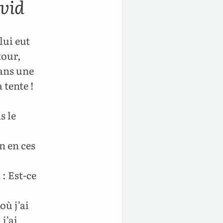
vid
lui eut
tour,
dans une
 tente !
s le
n en ces
: Est-ce
où j’ai
j’ai