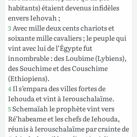
habitants) étaient devenus infidèles
envers Iehovah ;
Avec mille deux cents chariots et
3
soixante mille cavaliers ; le peuple qui
vint avec lui de l’Égypte fut
innombrable : des Loubime (Lybiens),
des Souchime et des Couschime
(Ethiopiens).
Il s’empara des villes fortes de
4
Iehouda et vint à Ierouschalaïme.
Schemaïah le prophète vint vers
5
Ré’habeame et les chefs de Iehouda,
réunis à Ierouschalaïme par crainte de