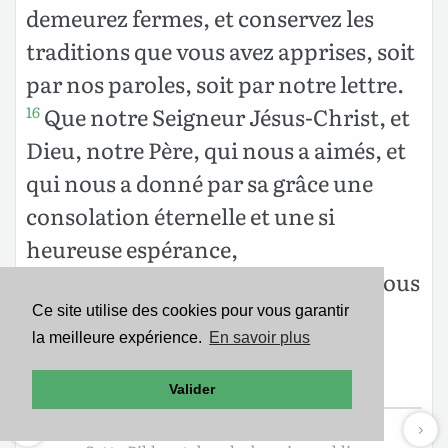
demeurez fermes, et conservez les
traditions que vous avez apprises, soit
par nos paroles, soit par notre lettre.
Que notre Seigneur Jésus-Christ, et
16
Dieu, notre Père, qui nous a aimés, et
qui nous a donné par sa grâce une
consolation éternelle et une si
heureuse espérance,
console lui-même vos cœurs, et vous
17
affermisse dans toutes sortes de
Ce site utilise des cookies pour vous garantir
la meilleure expérience.
En savoir plus
bonnes œuvres, et dans la bonne
doctrine !
Valider