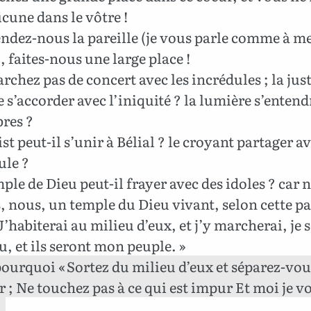
ucune dans le vôtre !
endez-nous la pareille (je vous parle comme à m
, faites-nous une large place !
chez pas de concert avec les incrédules ; la jus
e s’accorder avec l’iniquité ? la lumière s’entend
bres ?
st peut-il s’unir à Bélial ? le croyant partager a
ule ?
ple de Dieu peut-il frayer avec des idoles ? car 
 nous, un temple du Dieu vivant, selon cette pa
 J’habiterai au milieu d’eux, et j’y marcherai, je 
u, et ils seront mon peuple. »
pourquoi « Sortez du milieu d’eux et séparez-vous
 ; Ne touchez pas à ce qui est impur Et moi je v
.