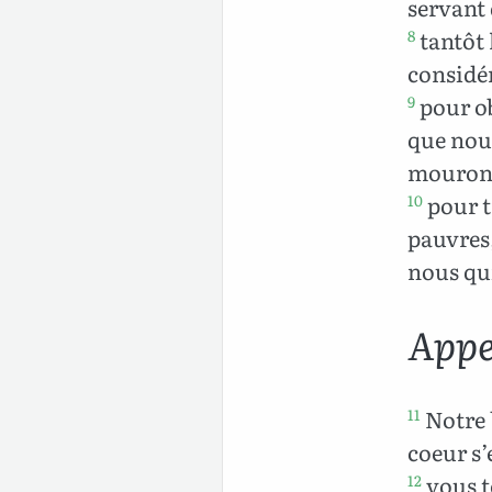
servant 
tantôt 
8
considér
pour ob
9
que nous
mourons
pour t
10
pauvres,
nous qui
Appel
Notre 
11
coeur s’e
vous t
12