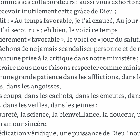
mmes ses collaborateurs ; aussi vous exhorton
ecevoir inutilement cette grâce de Dieu ;
dit : « Au temps favorable, je t’ai exaucé, Au jour
 t’ai secouru » ; eh bien, le voici ce temps
ièrement « favorable », le voici ce « jour du salut.
chons de ne jamais scandaliser personne et de 
ucune prise à la critique dans notre ministère ;
raire nous nous faisons respecter comme minis
 une grande patience dans les afflictions, dans l
s, dans les angoisses,
s coups, dans les cachots, dans les émeutes, dans
, dans les veilles, dans les jeûnes ;
pureté, la science, la bienveillance, la douceur, 
n amour sincère,
dication véridique, une puissance de Dieu ! no