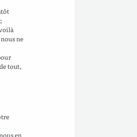
ntôt
;
voilà
 nous ne
pour
de tout,
otre
 nous en