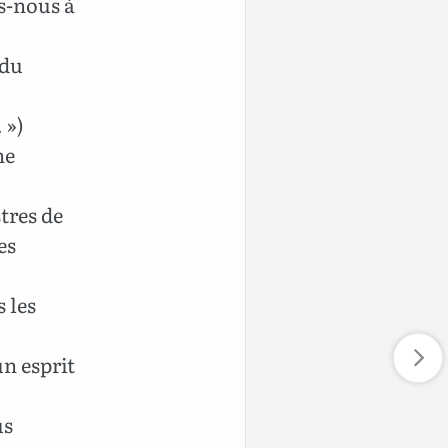
s-nous à
 du
 »)
ne
tres de
es
 les
un esprit
us