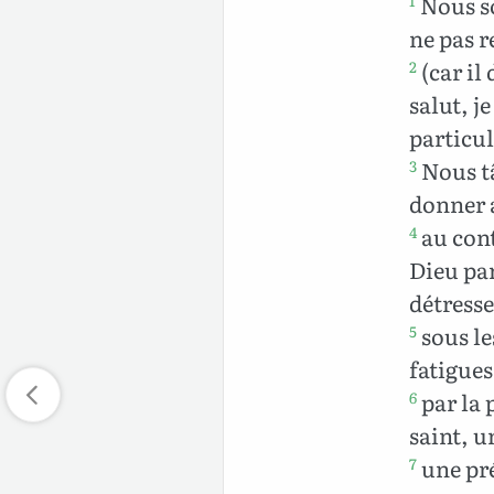
Nous so
1
ne pas r
(car il 
2
salut, je
particul
Nous tâ
3
donner a
au cont
4
Dieu par
détresse
sous le
5
fatigues
par la 
6
saint, u
une pré
7