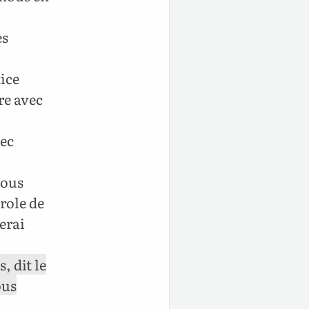
es
tice
re avec
vec
nous
role de
serai
, dit le
ous