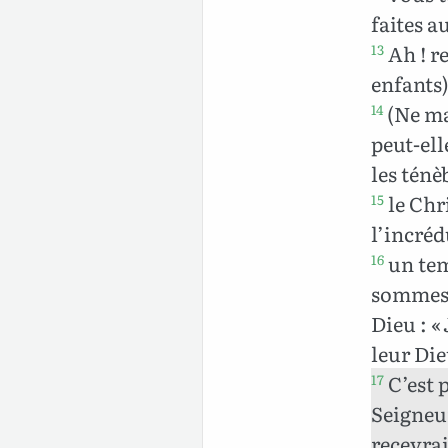
faites a
Ah ! r
13
enfants)
(Ne mar
14
peut-ell
les ténè
le Chri
15
l’incréd
un tem
16
sommes,
Dieu : «
leur Die
C’est 
17
Seigneur
recevrai