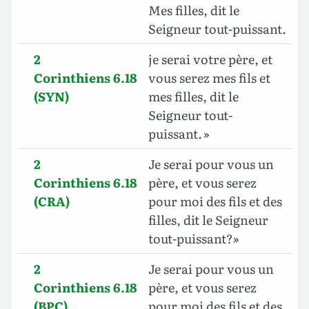
Mes filles, dit le
Seigneur tout-puissant.
2
je serai votre père, et
Corinthiens 6.18
vous serez mes fils et
(SYN)
mes filles, dit le
Seigneur tout-
puissant. »
2
Je serai pour vous un
Corinthiens 6.18
père, et vous serez
(CRA)
pour moi des fils et des
filles, dit le Seigneur
tout-puissant?»
2
Je serai pour vous un
Corinthiens 6.18
père, et vous serez
(BPC)
pour moi des fils et des