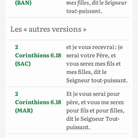
(BAN)
mes filles, dit le Seigneur
tout-puissant
.
Les « autres versions »
2
et je vous recevrai : je
Corinthiens 6.18
serai votre Père, et
(SAC)
vous serez mes fils et
mes filles, dit le
Seigneur tout-puissant.
2
Et je vous serai pour
Corinthiens 6.18
père, et vous me serez
(MAR)
pour fils et pour filles,
dit le Seigneur Tout-
puissant.