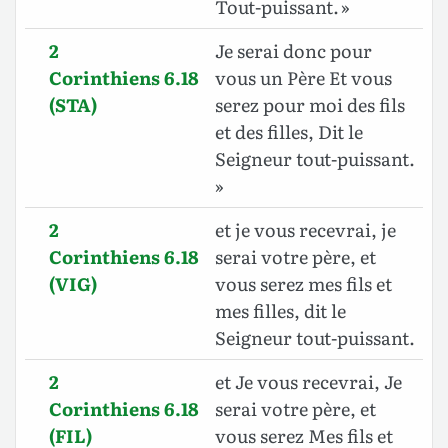
Tout-puissant. »
2
Je serai donc pour
Corinthiens 6.18
vous un Père Et vous
(STA)
serez pour moi des fils
et des filles, Dit le
Seigneur tout-puissant.
»
2
et je vous recevrai, je
Corinthiens 6.18
serai votre père, et
(VIG)
vous serez mes fils et
mes filles, dit le
Seigneur tout-puissant.
2
et Je vous recevrai, Je
Corinthiens 6.18
serai votre père, et
(FIL)
vous serez Mes fils et