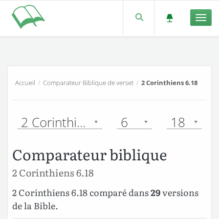
Men
Accueil
/
Comparateur Biblique de verset
/
2 Corinthiens 6.18
2 Corinthiens
6
18
Comparateur biblique
2 Corinthiens 6.18
2 Corinthiens 6.18 comparé dans
29
versions
de la Bible.