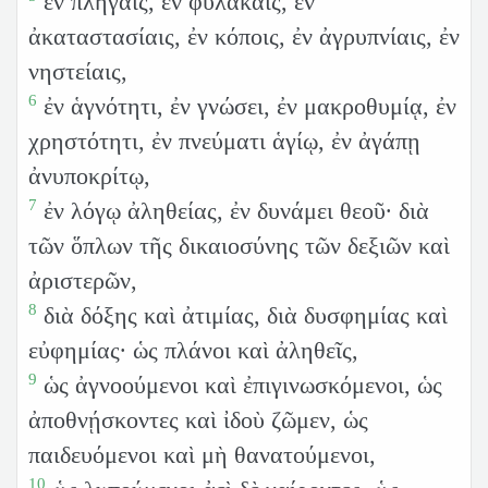
ἐν πληγαῖς, ἐν φυλακαῖς, ἐν
ἀκαταστασίαις, ἐν κόποις, ἐν ἀγρυπνίαις, ἐν
νηστείαις,
6
ἐν ἁγνότητι, ἐν γνώσει, ἐν μακροθυμίᾳ, ἐν
χρηστότητι, ἐν πνεύματι ἁγίῳ, ἐν ἀγάπῃ
ἀνυποκρίτῳ,
7
ἐν λόγῳ ἀληθείας, ἐν δυνάμει θεοῦ· διὰ
τῶν ὅπλων τῆς δικαιοσύνης τῶν δεξιῶν καὶ
ἀριστερῶν,
8
διὰ δόξης καὶ ἀτιμίας, διὰ δυσφημίας καὶ
εὐφημίας· ὡς πλάνοι καὶ ἀληθεῖς,
9
ὡς ἀγνοούμενοι καὶ ἐπιγινωσκόμενοι, ὡς
ἀποθνῄσκοντες καὶ ἰδοὺ ζῶμεν, ὡς
παιδευόμενοι καὶ μὴ θανατούμενοι,
10