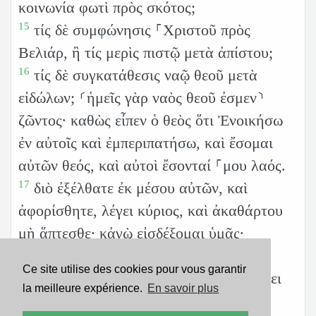
κοινωνία φωτὶ πρὸς σκότος;
15
τίς δὲ συμφώνησις ⸀Χριστοῦ πρὸς
Βελιάρ, ἢ τίς μερὶς πιστῷ μετὰ ἀπίστου;
16
τίς δὲ συγκατάθεσις ναῷ θεοῦ μετὰ
εἰδώλων; ⸂ἡμεῖς γὰρ ναὸς θεοῦ ἐσμεν⸃
ζῶντος· καθὼς εἶπεν ὁ θεὸς ὅτι Ἐνοικήσω
ἐν αὐτοῖς καὶ ἐμπεριπατήσω, καὶ ἔσομαι
αὐτῶν θεός, καὶ αὐτοὶ ἔσονταί ⸀μου λαός.
17
διὸ ἐξέλθατε ἐκ μέσου αὐτῶν, καὶ
ἀφορίσθητε, λέγει κύριος, καὶ ἀκαθάρτου
μὴ ἅπτεσθε· κἀγὼ εἰσδέξομαι ὑμᾶς·
18
καὶ ἔσομαι ὑμῖν εἰς πατέρα, καὶ ὑμεῖς
Ce site utilise des cookies pour vous garantir
ἔσεσθέ μοι εἰς υἱοὺς καὶ θυγατέρας, λέγει
la meilleure expérience.
En savoir plus
κύριος παντοκράτωρ.