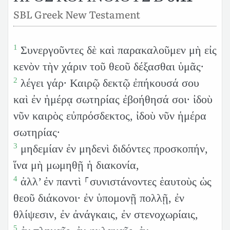
SBL Greek New Testament
1
Συνεργοῦντες δὲ καὶ παρακαλοῦμεν μὴ εἰς
κενὸν τὴν χάριν τοῦ θεοῦ δέξασθαι ὑμᾶς·
2
λέγει γάρ· Καιρῷ δεκτῷ ἐπήκουσά σου
καὶ ἐν ἡμέρᾳ σωτηρίας ἐβοήθησά σοι· ἰδοὺ
νῦν καιρὸς εὐπρόσδεκτος, ἰδοὺ νῦν ἡμέρα
σωτηρίας·
3
μηδεμίαν ἐν μηδενὶ διδόντες προσκοπήν,
ἵνα μὴ μωμηθῇ ἡ διακονία,
4
ἀλλ’ ἐν παντὶ ⸀συνιστάνοντες ἑαυτοὺς ὡς
θεοῦ διάκονοι· ἐν ὑπομονῇ πολλῇ, ἐν
θλίψεσιν, ἐν ἀνάγκαις, ἐν στενοχωρίαις,
5