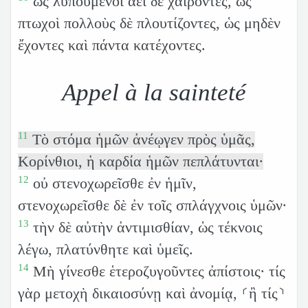
ὡς λυπούμενοι ἀεὶ δὲ χαίροντες, ὡς
πτωχοὶ πολλοὺς δὲ πλουτίζοντες, ὡς μηδὲν
ἔχοντες καὶ πάντα κατέχοντες.
Appel à la sainteté
11
Τὸ στόμα ἡμῶν ἀνέῳγεν πρὸς ὑμᾶς,
Κορίνθιοι, ἡ καρδία ἡμῶν πεπλάτυνται·
12
οὐ στενοχωρεῖσθε ἐν ἡμῖν,
στενοχωρεῖσθε δὲ ἐν τοῖς σπλάγχνοις ὑμῶν·
13
τὴν δὲ αὐτὴν ἀντιμισθίαν, ὡς τέκνοις
λέγω, πλατύνθητε καὶ ὑμεῖς.
14
Μὴ γίνεσθε ἑτεροζυγοῦντες ἀπίστοις· τίς
γὰρ μετοχὴ δικαιοσύνῃ καὶ ἀνομίᾳ, ⸂ἢ τίς⸃