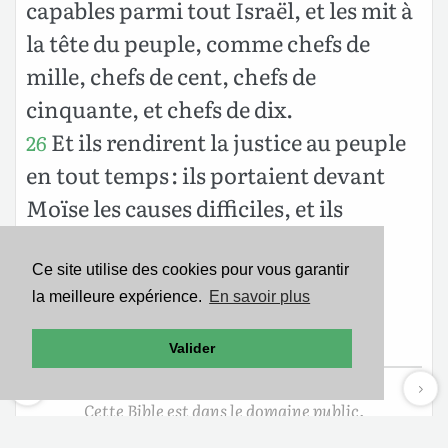
capables parmi tout Israël, et les mit à
la tête du peuple, comme chefs de
mille, chefs de cent, chefs de
cinquante, et chefs de dix.
Et ils rendirent la justice au peuple
26
en tout temps : ils portaient devant
Moïse les causes difficiles, et ils
jugeaient eux-mêmes les petites
causes.
Ce site utilise des cookies pour vous garantir
la meilleure expérience.
En savoir plus
Et Moïse prit congé de son beau-
27
père, qui regagna son pays.
Valider
Cette Bible est dans le domaine public.