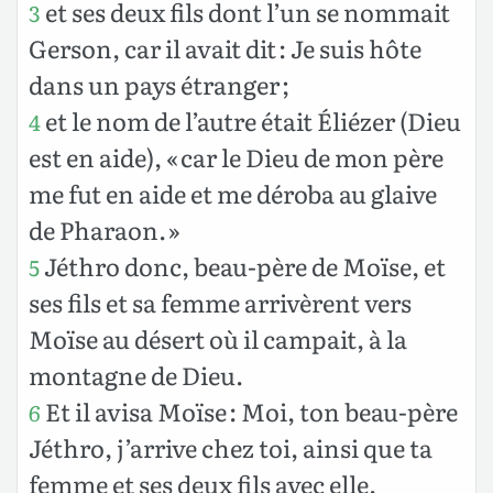
et ses deux fils dont l’un se nommait
3
Gerson, car il avait dit : Je suis hôte
dans un pays étranger ;
et le nom de l’autre était Éliézer (Dieu
4
est en aide), « car le Dieu de mon père
me fut en aide et me déroba au glaive
de Pharaon. »
Jéthro donc, beau-père de Moïse, et
5
ses fils et sa femme arrivèrent vers
Moïse au désert où il campait, à la
montagne de Dieu.
Et il avisa Moïse : Moi, ton beau-père
6
Jéthro, j’arrive chez toi, ainsi que ta
femme et ses deux fils avec elle.