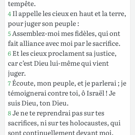
tempête.
Il appelle les cieux en haut et la terre,
4
pour juger son peuple :
Assemblez-moi mes fidèles, qui ont
5
fait alliance avec moi par le sacrifice.
Et les cieux proclament sa justice,
6
car c’est Dieu lui-même qui vient
juger.
Écoute, mon peuple, et je parlerai ; je
7
témoignerai contre toi, ô Israël ! Je
suis Dieu, ton Dieu.
Je ne te reprendrai pas sur tes
8
sacrifices, ni sur tes holocaustes, qui
sont continuellement devant moi.