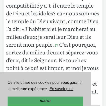
compatibilité y a-t-il entre le temple
de Dieu et les idoles? car nous sommes
le temple du Dieu vivant, comme Dieu
l’a dit: «J’habiterai et je marcherai au
milieu d’eux; je serai leur Dieu et ils
seront mon peuple.
C’est pourquoi,
17
sortez du milieu d’eux et séparez-vous
d’eux, dit le Seigneur. Ne touchez
point à ce qui est impur, et moi je vous
adopterai:
je serai pour vous un
18
père, et vous serez pour moi des fils et
Ce site utilise des cookies pour vous garantir
la meilleure expérience.
En savoir plus
des filles, dit le Seigneur toutpuissant.
»
Valider