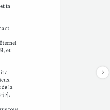
et ta
chant
’Éternel
l, et
t
it à
iens.
 de la
-je],
sus tous