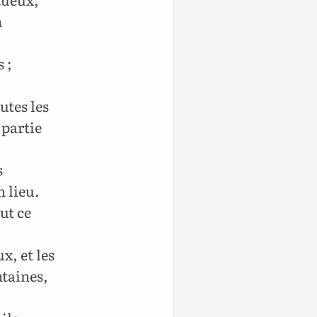
n
 ;
utes les
 partie
s
n lieu.
ut ce
x, et les
ntaines,