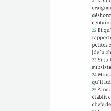
21
craignan
déshonnê
centaine
Et qu’
22
rapporte
petites 
[de la c
Si tu 
23
subsiste
Moïse 
24
qu’il lui
Ainsi 
25
établit 
chefs de