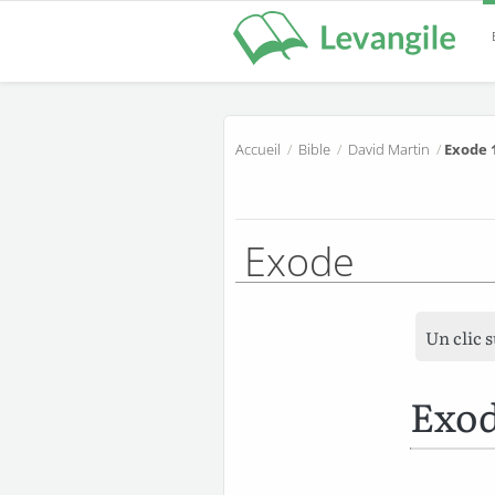
Accueil
/
Bible
/
David Martin
/
Exode 
Exode
Un clic 
Exod