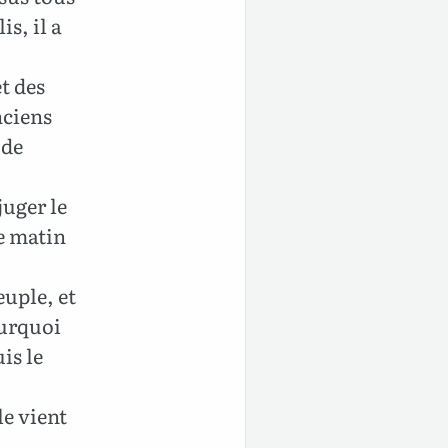
s, il a
t des
nciens
 de
juger le
le matin
euple, et
Pourquoi
is le
le vient