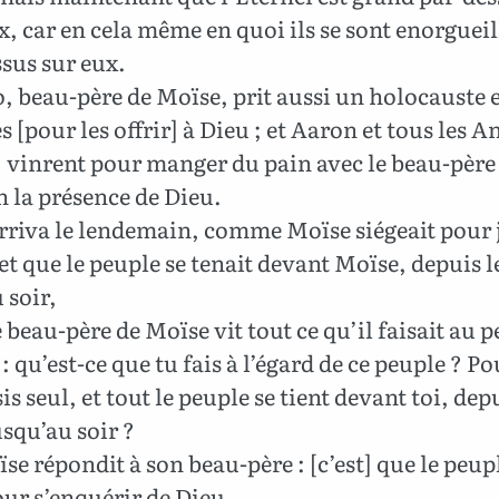
x, car en cela même en quoi ils se sont enorgueilli
ssus sur eux.
, beau-père de Moïse, prit aussi un holocauste e
es [pour les offrir] à Dieu ; et Aaron et tous les A
, vinrent pour manger du pain avec le beau-père
 la présence de Dieu.
arriva le lendemain, comme Moïse siégeait pour 
et que le peuple se tenait devant Moïse, depuis 
 soir,
 beau-père de Moïse vit tout ce qu’il faisait au p
it : qu’est-ce que tu fais à l’égard de ce peuple ? 
sis seul, et tout le peuple se tient devant toi, depu
squ’au soir ?
se répondit à son beau-père : [c’est] que le peup
ur s’enquérir de Dieu.