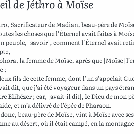
eil de Jéthro à Moïse
ro, Sacrificateur de Madian, beau-père de Moïs
outes les choses que l’Éternel avait faites à Moïse
on peuple, [savoir], comment l’Éternel avait reti
pte,
phora, la femme de Moïse, après que [Moïse] l’e
e ;
deux fils de cette femme, dont l’un s’appelait G
vait dit, que j’ai été voyageur dans un pays étran
tre Elihézer ; car, [avait-il dit], le Dieu de mon p
 aide, et m’a délivré de l’épée de Pharaon.
donc, beau-père de Moïse, vint à Moïse avec ses
mme au désert, où il était campé, en la montagne