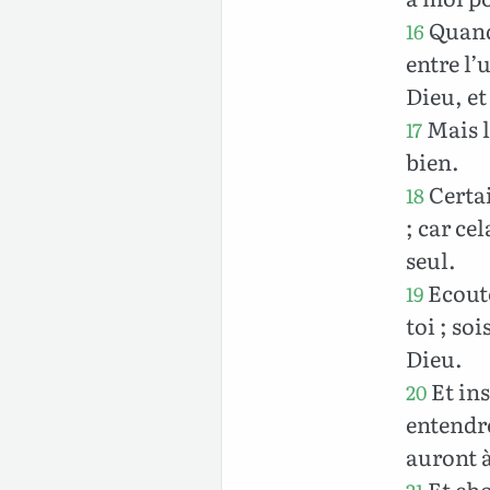
Quand 
16
entre l’
Dieu, et 
Mais l
17
bien.
Certai
18
; car cel
seul.
Ecoute
19
toi ; so
Dieu.
Et ins
20
entendre
auront à
Et cho