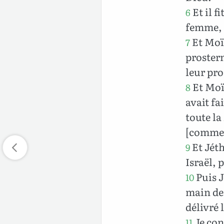
Et il f
6
femme, e
Et Moïs
7
prostern
leur pro
Et Moïs
8
avait fa
toute la
[comment
Et Jéth
9
Israël, 
Puis J
10
main des
délivré 
Je con
11