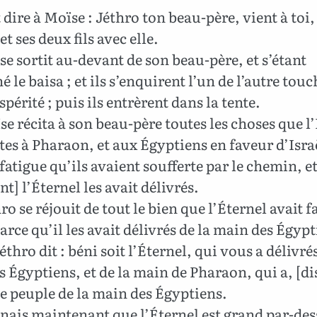
it dire à Moïse : Jéthro ton beau-père, vient à toi, 
t ses deux fils avec elle.
e sortit au-devant de son beau-père, et s’étant
é le baisa ; et ils s’enquirent l’un de l’autre tou
spérité ; puis ils entrèrent dans la tente.
e récita à son beau-père toutes les choses que l
ites à Pharaon, et aux Égyptiens en faveur d’Israë
 fatigue qu’ils avaient soufferte par le chemin, e
] l’Éternel les avait délivrés.
ro se réjouit de tout le bien que l’Éternel avait fa
parce qu’il les avait délivrés de la main des Égypt
éthro dit : béni soit l’Éternel, qui vous a délivrés
 Égyptiens, et de la main de Pharaon, qui a, [dis
le peuple de la main des Égyptiens.
nais maintenant que l’Éternel est grand par-des