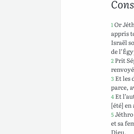
Cons
Or Jéth
1
appris t
Israël s
de l’Égy
Prit Sé
2
renvoyé
Et les 
3
parce, a
Et l’au
4
[été] en
Jéthro 
5
et sa fe
Dieu.