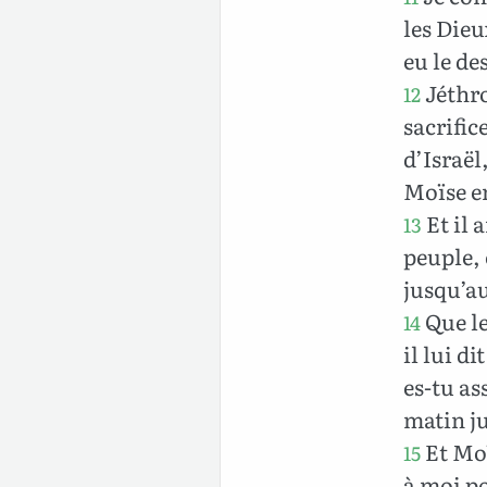
les Dieu
eu le de
Jéthro
12
sacrific
d’Israël
Moïse en
Et il 
13
peuple, 
jusqu’au
Que le
14
il lui d
es-tu as
matin ju
Et Moï
15
à moi po