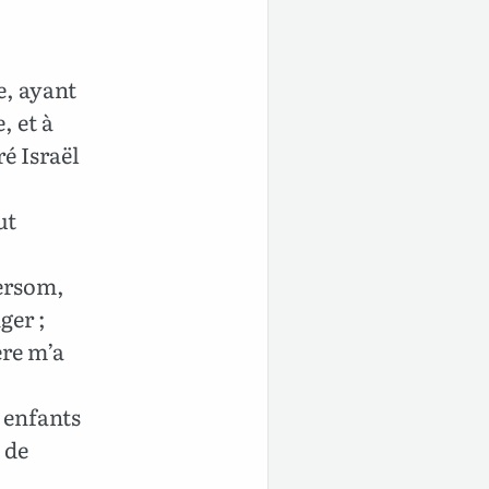
e, ayant
, et à
ré Israël
ut
uersom,
ger ;
ère m’a
 enfants
 de