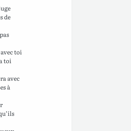
juge
es de
 pas
avec toi
a toi
era avec
es à
ur
qu’ils
tueux,