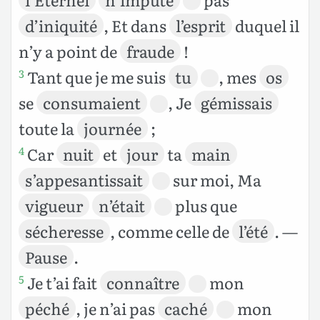
d’iniquité
, Et dans
l’esprit
duquel il
n’y a point de
fraude
!
Tant que je me suis
tu
, mes
os
3
se
consumaient
, Je
gémissais
toute la
journée
;
Car
nuit
et
jour
ta
main
4
s’appesantissait
sur moi, Ma
vigueur
n’était
plus que
sécheresse
, comme celle de
l’été
. —
Pause
.
Je t’ai fait
connaître
mon
5
péché
, je n’ai pas
caché
mon