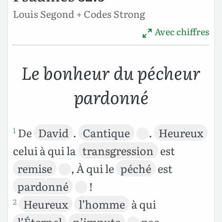
Louis Segond + Codes Strong
Avec chiffres
Le bonheur du pécheur
pardonné
De
David
.
Cantique
.
Heureux
1
celui à qui la
transgression
est
remise
, À qui le
péché
est
pardonné
!
Heureux
l’homme
à qui
2
l’Éternel
n’impute
pas