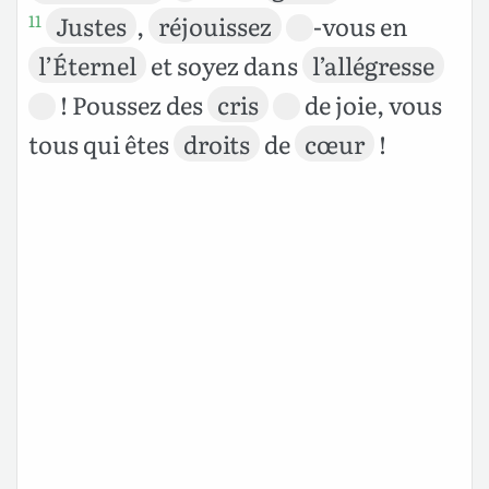
Justes
,
réjouissez
-vous en
11
l’Éternel
et soyez dans
l’allégresse
! Poussez des
cris
de joie, vous
tous qui êtes
droits
de
cœur
!