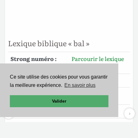
Lexique biblique « bal »
Strong numéro :
Parcourir le lexique
1077
Ce site utilise des cookies pour vous garantir
Mot original
Origine du mot
la meilleure expérience.
En savoir plus
בַּל
Vient de
01086
Valider
Mot translittéré
Type de mot
bal (bal)
Adverbe