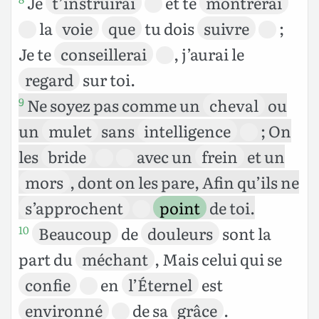
Je
t’instruirai
et te
montrerai
la
voie
que
tu dois
suivre
;
Je te
conseillerai
, j’aurai le
regard
sur toi.
Ne soyez pas comme un
cheval
ou
9
un
mulet
sans
intelligence
; On
les
bride
avec un
frein
et un
mors
, dont on les pare, Afin qu’ils ne
s’approchent
point
de toi.
Beaucoup
de
douleurs
sont la
10
part du
méchant
, Mais celui qui se
confie
en
l’Éternel
est
environné
de sa
grâce
.