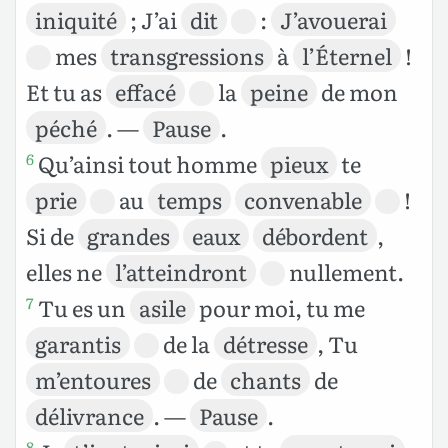
iniquité
; J’ai
dit
:
J’avouerai
mes
transgressions
à
l’Éternel
!
Et tu as
effacé
la
peine
de mon
péché
. —
Pause
.
Qu’ainsi tout homme
pieux
te
6
prie
au
temps
convenable
!
Si de
grandes
eaux
débordent
,
elles ne
l’atteindront
nullement.
Tu es un
asile
pour moi, tu me
7
garantis
de la
détresse
, Tu
m’entoures
de
chants
de
délivrance
. —
Pause
.
8