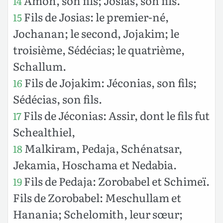
Amon, son fils; Josias, son fils.
14
Fils de Josias: le premier-né,
15
Jochanan; le second, Jojakim; le
troisième, Sédécias; le quatrième,
Schallum.
Fils de Jojakim: Jéconias, son fils;
16
Sédécias, son fils.
Fils de Jéconias: Assir, dont le fils fut
17
Schealthiel,
Malkiram, Pedaja, Schénatsar,
18
Jekamia, Hoschama et Nedabia.
Fils de Pedaja: Zorobabel et Schimeï.
19
Fils de Zorobabel: Meschullam et
Hanania; Schelomith, leur sœur;