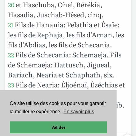
et Haschuba, Ohel, Bérékia,
20
Hasadia, Juschab-Hésed, cinq.
Fils de Hanania: Pelathia et Ésaïe;
21
les fils de Rephaja, les fils d’Arnan, les
fils d’Abdias, les fils de Schecania.
Fils de Schecania: Schemaeja. Fils
22
de Schemaeja: Hattusch, Jigueal,
Bariach, Nearia et Schaphath, six.
Fils de Nearia: Éljoénaï, Ézéchias et
23
Azrikam, trois.
Fils d’Éljoénaï: Hodavia, Éliaschib,
24
Ce site utilise des cookies pour vous garantir
la meilleure expérience.
En savoir plus
Pelaja, Akkub, Jochanan, Delaja et
Anani, sept.
Valider