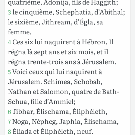
quatrième, Adonija, fils de Haggith;
le cinquième, Schephatia, d’Abithal;
3
le sixième, Jithream, d’Égla, sa
femme.
Ces six lui naquirent à Hébron. Il
4
régna là sept ans et six mois, et il
régna trente-trois ans à Jérusalem.
Voici ceux qui lui naquirent à
5
Jérusalem. Schimea, Schobab,
Nathan et Salomon, quatre de Bath-
Schua, fille d’Ammiel;
Jibhar, Élischama, Éliphéleth,
6
Noga, Népheg, Japhia, Élischama,
7
Éliada et Éliphéleth, neuf.
8