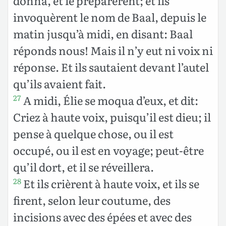
donna, et le préparèrent; et ils
invoquèrent le nom de Baal, depuis le
matin jusqu’à midi, en disant: Baal
réponds nous! Mais il n’y eut ni voix ni
réponse. Et ils sautaient devant l’autel
qu’ils avaient fait.
A midi, Élie se moqua d’eux, et dit:
27
Criez à haute voix, puisqu’il est dieu; il
pense à quelque chose, ou il est
occupé, ou il est en voyage; peut-être
qu’il dort, et il se réveillera.
Et ils crièrent à haute voix, et ils se
28
firent, selon leur coutume, des
incisions avec des épées et avec des