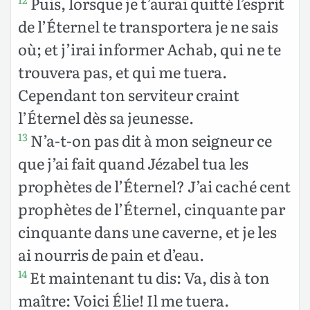
Puis, lorsque je t’aurai quitté l’esprit
12
de l’Éternel te transportera je ne sais
où; et j’irai informer Achab, qui ne te
trouvera pas, et qui me tuera.
Cependant ton serviteur craint
l’Éternel dès sa jeunesse.
N’a-t-on pas dit à mon seigneur ce
13
que j’ai fait quand Jézabel tua les
prophètes de l’Éternel? J’ai caché cent
prophètes de l’Éternel, cinquante par
cinquante dans une caverne, et je les
ai nourris de pain et d’eau.
Et maintenant tu dis: Va, dis à ton
14
maître: Voici Élie! Il me tuera.