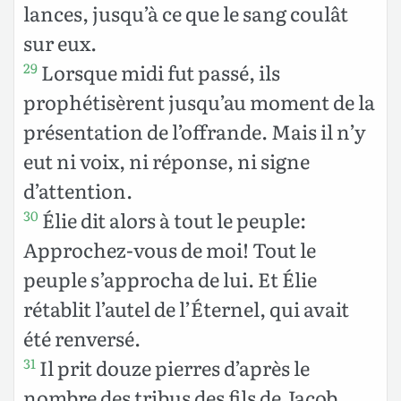
lances, jusqu’à ce que le sang coulât
sur eux.
Lorsque midi fut passé, ils
29
prophétisèrent jusqu’au moment de la
présentation de l’offrande. Mais il n’y
eut ni voix, ni réponse, ni signe
d’attention.
Élie dit alors à tout le peuple:
30
Approchez-vous de moi! Tout le
peuple s’approcha de lui. Et Élie
rétablit l’autel de l’Éternel, qui avait
été renversé.
Il prit douze pierres d’après le
31
nombre des tribus des fils de Jacob,