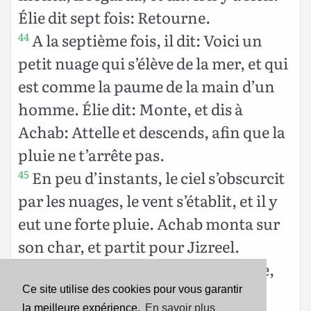
Élie dit sept fois: Retourne.
A la septième fois, il dit: Voici un
44
petit nuage qui s’élève de la mer, et qui
est comme la paume de la main d’un
homme. Élie dit: Monte, et dis à
Achab: Attelle et descends, afin que la
pluie ne t’arrête pas.
En peu d’instants, le ciel s’obscurcit
45
par les nuages, le vent s’établit, et il y
eut une forte pluie. Achab monta sur
son char, et partit pour Jizreel.
Et la main de l’Éternel fut sur Élie,
46
qui se ceignit les reins et courut
Ce site utilise des cookies pour vous garantir
la meilleure expérience.
En savoir plus