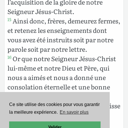
l’acquisition de la gloire de notre
Seigneur Jésus-Christ.
Ainsi donc, frères, demeurez fermes,
15
et retenez les enseignements
dont
vous avez été instruits soit par notre
parole soit par notre lettre.
Or que notre Seigneur Jésus-Christ
16
lui-même et notre Dieu et Père, qui
nous a aimés et nous a donné une
consolation éternelle et une bonne
espérance par grâce,
console vos cœurs et vous affermisse
17
Ce site utilise des cookies pour vous garantir
la meilleure expérience.
En savoir plus
en toute bonne parole et en toute
bonne œuvre !
Valider