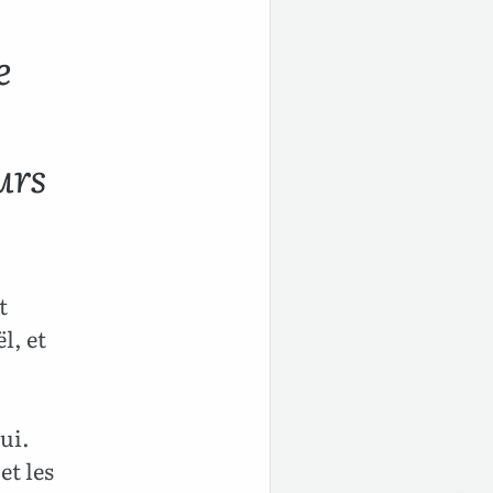
e
urs
t
l, et
ui.
et les