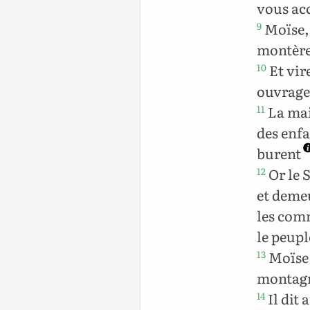
vous acc
Moïse, 
9
montère
Et vire
10
ouvrage 
La mai
11
des enfa
burent
Or le 
12
et demeu
les comm
le peupl
Moïse 
13
montagn
Il dit 
14