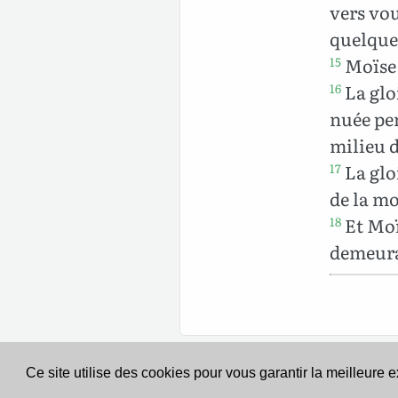
vers vou
quelque 
Moïse 
15
La glo
16
nuée pen
milieu d
La glo
17
de la mo
Et Moï
18
demeura
Ce site utilise des cookies pour vous garantir la meilleure 