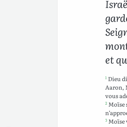
Isra
garde
Seig
mont
et q
Dieu di
1
Aaron, N
vous ado
Moïse s
2
n’approc
Moïse v
3