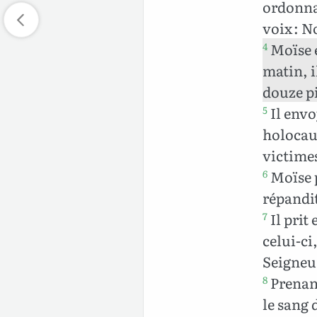
ordonnan
voix : N
Moïse é
4
matin, i
douze pi
Il envo
5
holocau
victimes
Moïse p
6
répandit
Il prit 
7
celui-ci
Seigneur
Prenant 
8
le sang 