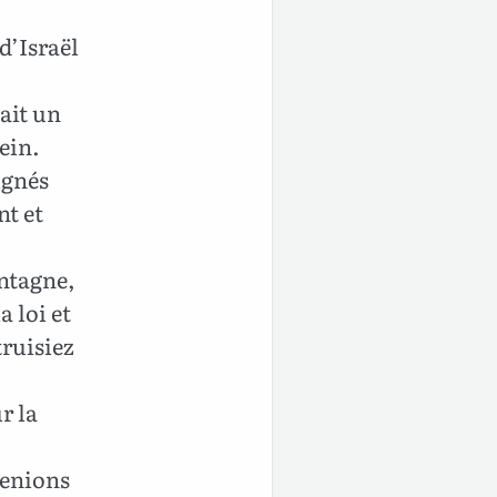
d’Israël
ait un
rein.
ignés
nt et
ontagne,
a loi et
truisiez
r la
venions