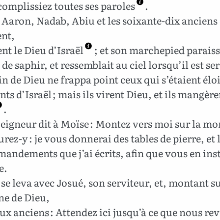
omplissiez toutes ses paroles
.
Aaron, Nadab, Abiu et les soixante-dix anciens 
nt,
nt le Dieu d’Israël
; et son marchepied paraiss
de saphir, et ressemblait au ciel lorsqu’il est se
n de Dieu ne frappa point ceux qui s’étaient élo
nts d’Israël ; mais ils virent Dieu, et ils mangère
.
Seigneur dit à Moïse : Montez vers moi sur la m
rez-y : je vous donnerai des tables de pierre, et l
andements que j’ai écrits, afin que vous en ins
e.
se leva avec Josué, son serviteur, et, montant su
e de Dieu,
aux anciens : Attendez ici jusqu’à ce que nous re