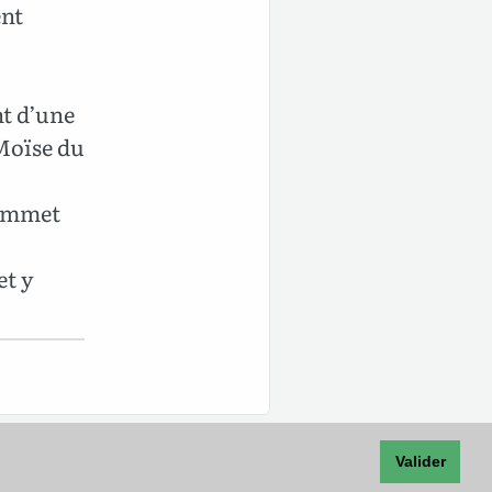
ent
nt d’une
 Moïse du
sommet
et y
Valider