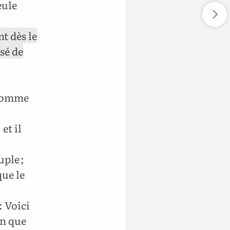
eule
nt dès le
sé de
 comme
et il
uple ;
que le
: Voici
in que