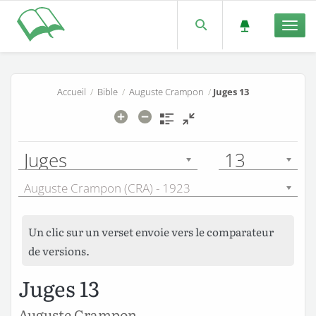
Men
Accueil
/
Bible
/
Auguste Crampon
/
Juges 13
Juges
13
Auguste Crampon (CRA) - 1923
Un clic sur un verset envoie vers le comparateur
de versions.
Juges 13
Auguste Crampon