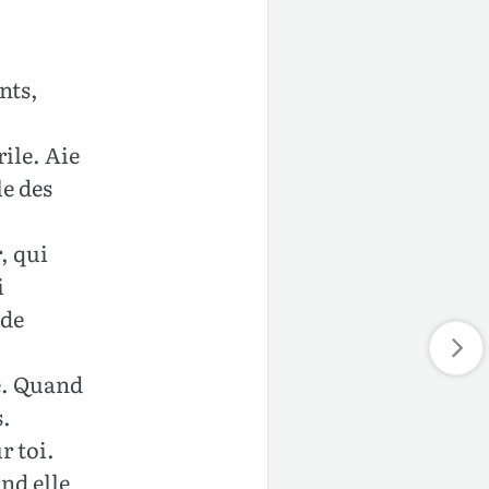
nts,
rile. Aie
le des
, qui
i
 de
te. Quand
s.
r toi.
nd elle