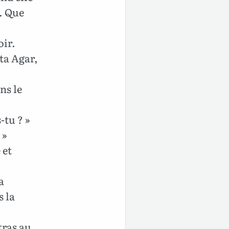
s. Que
oir.
ta Agar,
ns le
-tu ? »
 »
 et
a
s la
tras au