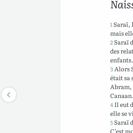
Nais
Saraï, 
1
mais ell
Saraï d
2
des rela
enfants
Alors 
3
était sa
Abram, 1
Canaan
Il eut 
4
elle se 
Saraï d
5
C’est mo