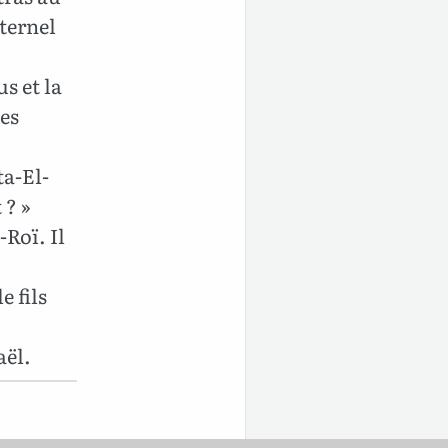
ternel
s et la
ses
ta-El-
 ? »
-Roï. Il
e fils
aël.