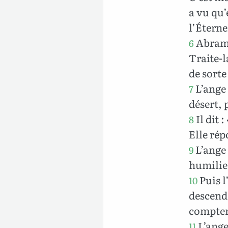
a vu qu’
l’Éternel
Abram r
6
Traite-l
de sorte 
L’ange 
7
désert, 
Il dit 
8
Elle rép
L’ange 
9
humilie-
Puis l
10
descenda
compter
L’ange 
11