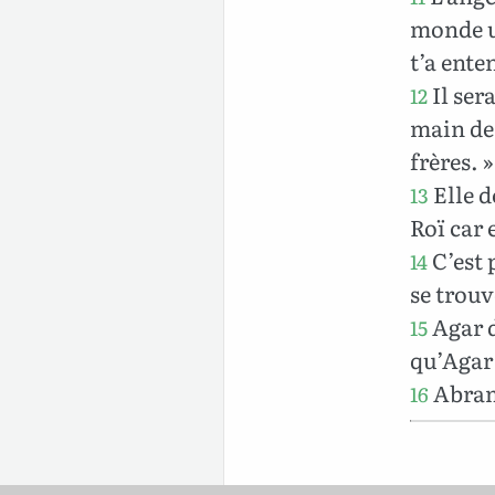
monde un
t’a ent
Il ser
12
main de 
frères. »
Elle d
13
Roï car e
C’est 
14
se trouv
Agar d
15
qu’Agar
Abram 
16