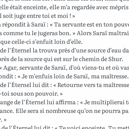
elle était enceinte, elle m’a regardée avec mépri
 soit juge entre toi et moi ! »
épondit à Saraï : « Ta servante est en ton pouv
a comme tu le jugeras bon. » Alors Saraï maltrai
que celle-ci s’enfuit loin d’elle.
de l’Éternel la trouva près d’une source d’eau da
près de la source qui est sur le chemin de Shur.
: « Agar, servante de Saraï, d’où viens-tu et où vas
ondit : « Je m’enfuis loin de Saraï, ma maîtresse.
de l’Éternel lui dit : « Retourne vers ta maîtresse
toi sous son pouvoir. »
’ange de l’Éternel lui affirma : « Je multiplierai t
nce. Elle sera si nombreuse qu’on ne pourra pa
. »
de l’Éternel lui dit : « Te voici enceinte. Tu met