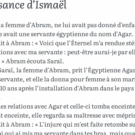
sance d’Ismaël
la femme d’Abram, ne lui avait pas donné d’enfa
e avait une servante égyptienne du nom d’Agar.
it à Abram : « Voici que l’Éternel m’a rendue sté
tions avec ma servante : peut-être aurai-je par el
. » Abram écouta Saraï.
Saraï, la femme d’Abram, prit l’Égyptienne Agar
 servante, et elle la donna pour femme à son mar
0 ans après l’installation d’Abram dans le pays
.
des relations avec Agar et celle-ci tomba encein
vit enceinte, elle regarda sa maîtresse avec mépri
it à Abram : « L’injure qui m’est faite retombe su
i qui ai mis ma servante dans tes bras, mais qua