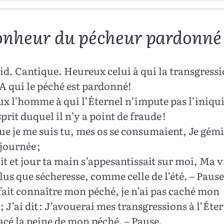
onheur du pécheur pardonné
d. Cantique. Heureux celui à qui la transgressi
A qui le péché est pardonné!
 l’homme à qui l’Éternel n’impute pas l’iniqui
sprit duquel il n’y a point de fraude !
e je me suis tu, mes os se consumaient, Je gémi
 journée ;
t et jour ta main s’appesantissait sur moi, Ma 
plus que sécheresse, comme celle de l’été. – Pause
 fait connaître mon péché, je n’ai pas caché mon
 ; J’ai dit : J’avouerai mes transgressions à l’Éter
facé la peine de mon péché. – Pause.