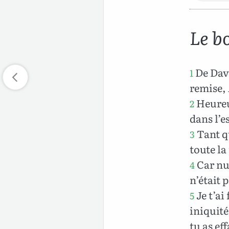
Le b
De Davi
1
remise, 
Heureux
2
dans l’e
Tant qu
3
toute la
Car nui
4
n’était 
Je t’ai
5
iniquité
tu as ef