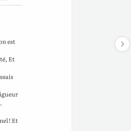
on est
té, Et
ssais
vigueur
.
nel ! Et