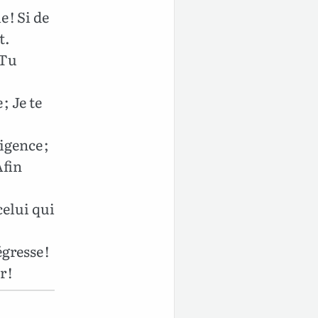
 ! Si de
t.
 Tu
; Je te
igence ;
Afin
elui qui
gresse !
 !