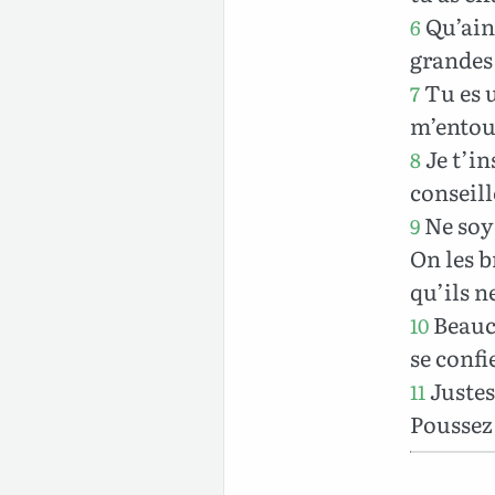
Qu’ain
6
grandes 
Tu es u
7
m’entour
Je t’in
8
conseill
Ne soy
9
On les b
qu’ils n
Beauco
10
se confi
Justes,
11
Poussez 