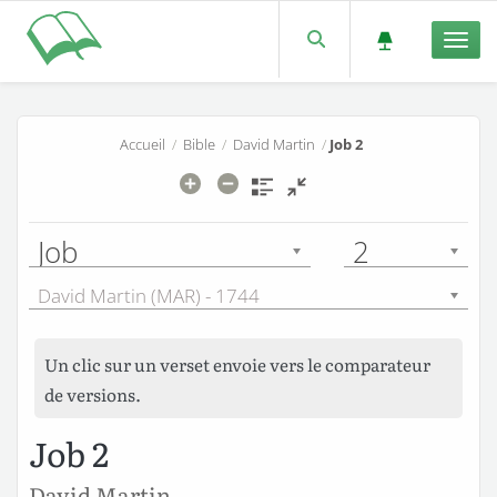
Men
Accueil
/
Bible
/
David Martin
/
Job 2
Job
2
David Martin (MAR) - 1744
Un clic sur un verset envoie vers le comparateur
de versions.
Job 2
David Martin