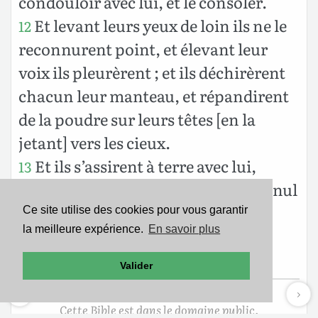
condouloir avec lui, et le consoler.
Et levant leurs yeux de loin ils ne le
12
reconnurent point, et élevant leur
voix ils pleurèrent ; et ils déchirèrent
chacun leur manteau, et répandirent
de la poudre sur leurs têtes [en la
jetant] vers les cieux.
Et ils s’assirent à terre avec lui,
13
pendant sept jours et sept nuits, et nul
d’eux ne lui dit rien, parce qu’ils
Ce site utilise des cookies pour vous garantir
la meilleure expérience.
En savoir plus
voyaient que sa douleur était fort
grande.
Valider
Cette Bible est dans le domaine public.