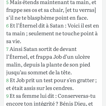
Mais étends maintenant ta main, et
5
frappe ses os et sa chair, [et tu verras]
s’il ne te blasphème point en face.
Et l’Éternel dit à Satan : Voici il est en
6
ta main ; seulement ne touche point à
sa vie.
Ainsi Satan sortit de devant
7
l’Éternel, et frappa Job d’un ulcère
malin, depuis la plante de son pied
jusqu’au sommet de la tête.
Et Job prit un test pour s’en gratter ;
8
et était assis sur les cendres.
Et sa femme lui dit : Conserveras-tu
9
encore ton intégrité ? Bénis Dieu, et