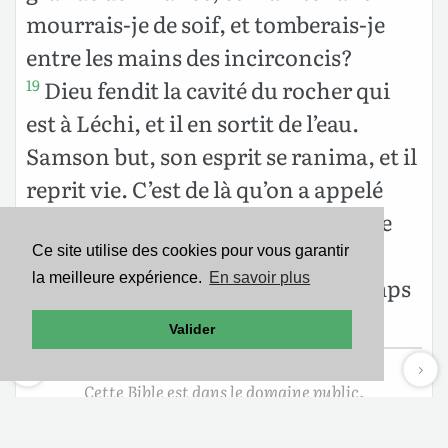
mourrais-je de soif, et tomberais-je
entre les mains des incirconcis?
Dieu fendit la cavité du rocher qui
19
est à Léchi, et il en sortit de l’eau.
Samson but, son esprit se ranima, et il
reprit vie. C’est de là qu’on a appelé
cette source En-Hakkoré; elle existe
encore aujourd’hui à Léchi.
Ce site utilise des cookies pour vous garantir
la meilleure expérience.
En savoir plus
Samson fut juge en Israël, au temps
20
des Philistins, pendant vingt ans.
Valider
Cette Bible est dans le domaine public.