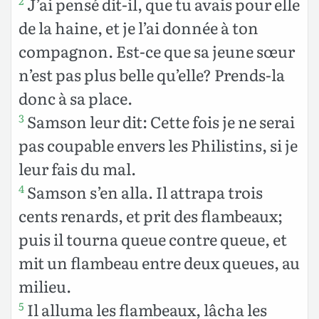
J’ai pensé dit-il, que tu avais pour elle
2
de la haine, et je l’ai donnée à ton
compagnon. Est-ce que sa jeune sœur
n’est pas plus belle qu’elle? Prends-la
donc à sa place.
Samson leur dit: Cette fois je ne serai
3
pas coupable envers les Philistins, si je
leur fais du mal.
Samson s’en alla. Il attrapa trois
4
cents renards, et prit des flambeaux;
puis il tourna queue contre queue, et
mit un flambeau entre deux queues, au
milieu.
Il alluma les flambeaux, lâcha les
5