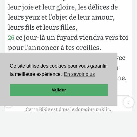
leur joie et leur gloire, les délices de
leurs yeux et l’objet de leur amour,
leurs fils et leurs filles,
ce jour-là un fuyard viendra vers toi
26
pour l’annoncer à tes oreilles.
En ce jour, ta bouche s’ouvrira avec
27
le fuyard, et tu parleras, tu ne seras
Ce site utilise des cookies pour vous garantir
la meilleure expérience.
En savoir plus
plus muet; tu seras pour eux un signe,
et ils sauront que je suis l’Éternel.
Valider
Cette Bible est dans le domaine public.
Mentions légales
-
Politique de confidentialité