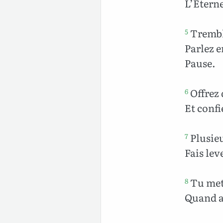
L’Éterne
Tremble
5
Parlez e
Pause.
Offrez 
6
Et confi
Plusieu
7
Fais lev
Tu mets
8
Quand a