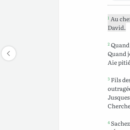
Au chef
1
David.
Quand j
2
Quand je
Aie piti
Fils de
3
outragé
Jusques
Cherche
Sachez 
4