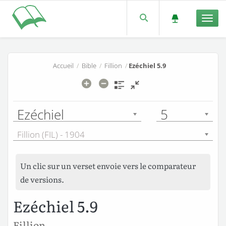
Men
Accueil
/
Bible
/
Fillion
/
Ezéchiel 5.9
Ezéchiel
5
Fillion (FIL) - 1904
Un clic sur un verset envoie vers le comparateur
de versions.
Ezéchiel 5.9
Fillion