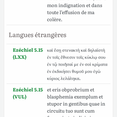
mon indignation et dans
toute l’effusion de ma
colère.
Langues étrangères
Ezéchiel 5.15
καὶ ἔσῃ στενακτὴ καὶ δηλαϊστὴ
(LXX)
ἐν τοῖς ἔθνεσιν τοῖς κύκλῳ σου
ἐν τῷ ποιῆσαί με ἐν σοὶ κρίματα
ἐν ἐκδικήσει θυμοῦ μου ἐγὼ
κύριος λελάληκα.
Ezéchiel 5.15
et eris obprobrium et
(VUL)
blasphemia exemplum et
stupor in gentibus quae in
circuitu tuo sunt cum