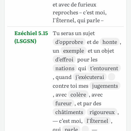
et avec de furieux
reproches – c’est moi,
l’Éternel, qui parle –
Ezéchiel 5.15
Tu seras un sujet
(LSGSN)
d’opprobre
et de
honte
,
un
exemple
et un objet
d’effroi
pour les
nations
qui
t’entourent
, quand
j’exécuterai
contre toi mes
jugements
, avec
colère
, avec
fureur
, et par des
châtiments
rigoureux
,
— c’est moi,
l’Éternel
,
qui
parle
, —