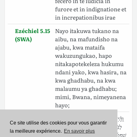
fecero in te iudicia in
furore et in indignatione et
in increpationibus irae
Ezéchiel 5.15
Nayo itakuwa tukano na
(SWA)
aibu, na mafundisho na
ajabu, kwa mataifa
wakuzungukao, hapo
nitakapotekeleza hukumu
ndani yako, kwa hasira, na
kwa ghadhabu, na kwa
malaumu ya ghadhabu;
mimi, Bwana, nimeyanena
hayo;
Ezéchiel 5.15
וְֽהָ֨יְתָ֜ה חֶרְפָּ֤ה וּגְדוּפָה֙ מוּסָ֣ר וּמְשַׁמָּ֔ה
Ce site utilise des cookies pour vous garantir
(BHS)
לַגֹּויִ֖ם אֲשֶׁ֣ר סְבִיבֹותָ֑יִךְ בַּעֲשֹׂותִי֩ בָ֨ךְ
la meilleure expérience.
En savoir plus
שְׁפָטִ֜ים בְּאַ֤ף וּבְחֵמָה֙ וּבְתֹכְחֹ֣ות חֵמָ֔ה