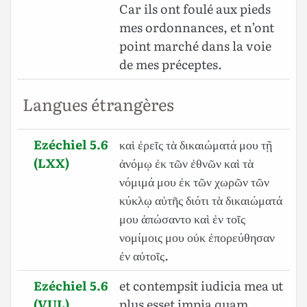
Car ils ont foulé aux pieds
mes ordonnances, et n’ont
point marché dans la voie
de mes préceptes.
Langues étrangères
Ezéchiel 5.6
καὶ ἐρεῖς τὰ δικαιώματά μου τῇ
(LXX)
ἀνόμῳ ἐκ τῶν ἐθνῶν καὶ τὰ
νόμιμά μου ἐκ τῶν χωρῶν τῶν
κύκλῳ αὐτῆς διότι τὰ δικαιώματά
μου ἀπώσαντο καὶ ἐν τοῖς
νομίμοις μου οὐκ ἐπορεύθησαν
ἐν αὐτοῖς.
Ezéchiel 5.6
et contempsit iudicia mea ut
(VUL)
plus esset impia quam