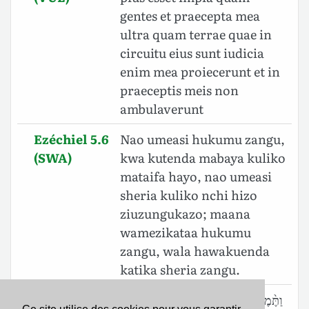
gentes et praecepta mea
ultra quam terrae quae in
circuitu eius sunt iudicia
enim mea proiecerunt et in
praeceptis meis non
ambulaverunt
Ezéchiel 5.6
Nao umeasi hukumu zangu,
(SWA)
kwa kutenda mabaya kuliko
mataifa hayo, nao umeasi
sheria kuliko nchi hizo
ziuzungukazo; maana
wamezikataa hukumu
zangu, wala hawakuenda
katika sheria zangu.
Ezéchiel 5.6
וַתֶּ֨מֶר אֶת־מִשְׁפָּטַ֤י לְרִשְׁעָה֙ מִן־הַגֹּויִ֔ם