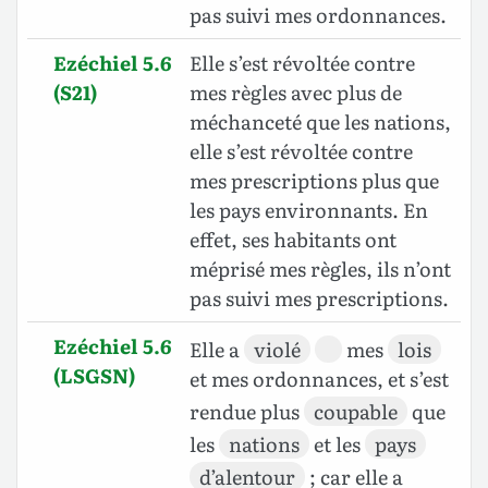
pas suivi mes ordonnances.
Ezéchiel 5.6
Elle s’est révoltée contre
(S21)
mes règles avec plus de
méchanceté que les nations,
elle s’est révoltée contre
mes prescriptions plus que
les pays environnants. En
effet, ses habitants ont
méprisé mes règles, ils n’ont
pas suivi mes prescriptions.
Ezéchiel 5.6
Elle a
violé
mes
lois
(LSGSN)
et mes ordonnances, et s’est
rendue plus
coupable
que
les
nations
et les
pays
d’alentour
; car elle a