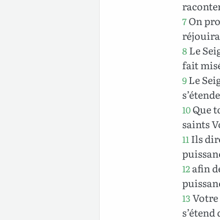
raconte
On proc
7
réjouira
Le Seig
8
fait mis
Le Seig
9
s’étende
Que to
10
saints V
Ils dir
11
puissan
afin d
12
puissanc
Votre 
13
s’étend 