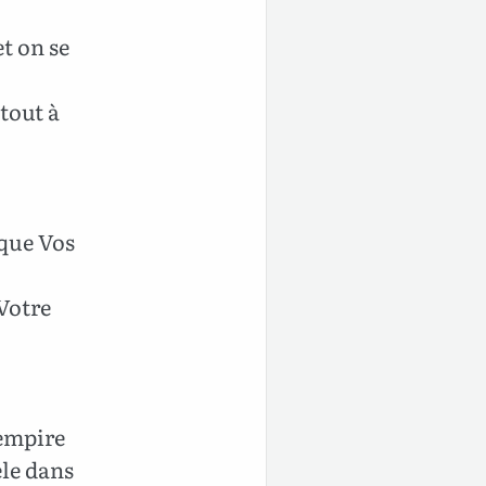
t on se
tout à
 que Vos
 Votre
.
 empire
èle dans