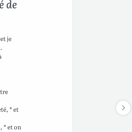
é de
et je
.
à
tre
é, * et
 * et on