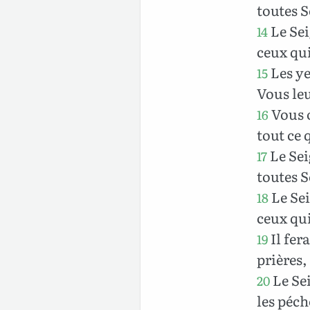
toutes S
Le Sei
14
ceux qui
Les ye
15
Vous le
Vous o
16
tout ce 
Le Sei
17
toutes S
Le Sei
18
ceux qui
Il fer
19
prières, 
Le Sei
20
les péch