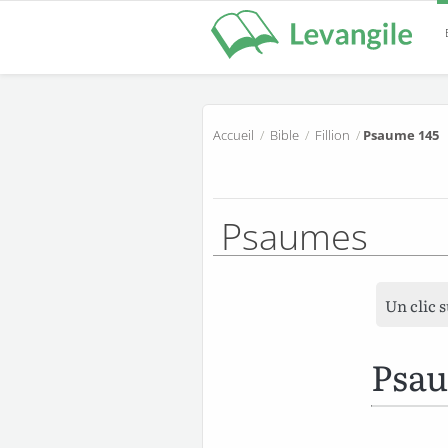
Accueil
/
Bible
/
Fillion
/
Psaume 145
Psaumes
Un clic 
Psau