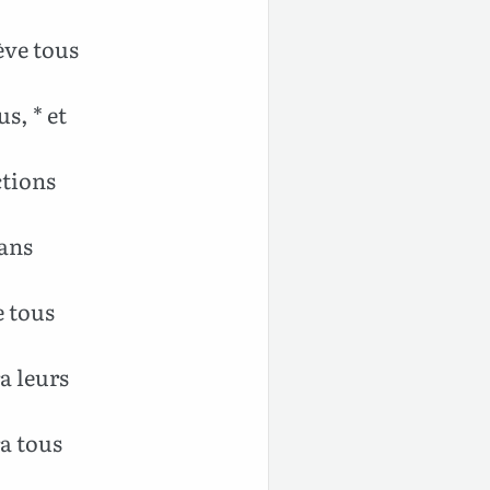
ève tous
s, * et
ctions
dans
e tous
ra leurs
ra tous