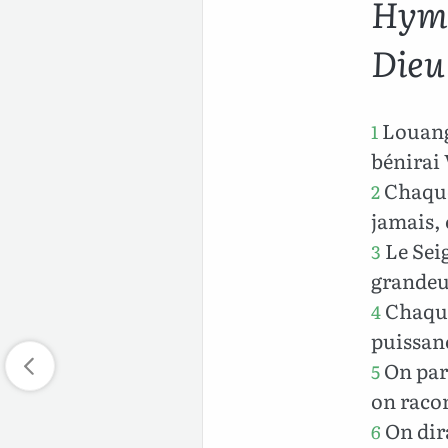
Hymn
Dieu
Louange
1
bénirai 
Chaque 
2
jamais, 
Le Seig
3
grandeur
Chaque
4
puissan
On parl
5
on raco
On dira
6