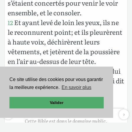
s’étaient concertés pour venir le voir
ensemble, et le consoler.
Et ayant levé de loin les yeux, ils ne
12
le reconnurent point; et ils pleurèrent
à haute voix, déchirèrent leurs
vêtements, et jetèrent de la poussière
en l’air au-dessus de leur tête.
Et ils se tinrent assis à terre avec lui
13
sept jours et sept nuits, et nul ne lui dit
Ce site utilise des cookies pour vous garantir
la meilleure expérience.
En savoir plus
une parole, car ils voyaient que sa
douleur était extrême.
Valider
Cette Bible est dans le domaine public.