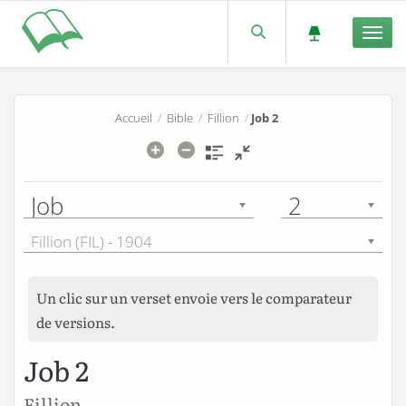
Men
Accueil
/
Bible
/
Fillion
/
Job 2
Job
2
Fillion (FIL) - 1904
Un clic sur un verset envoie vers le comparateur
de versions.
Job 2
Fillion