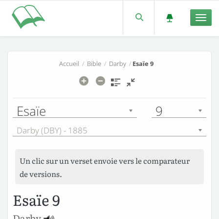
Men
Accueil
/
Bible
/
Darby
/
Esaïe 9
Esaïe
9
Darby (DBY) - 1885
Un clic sur un verset envoie vers le comparateur
de versions.
Esaïe 9
Darby