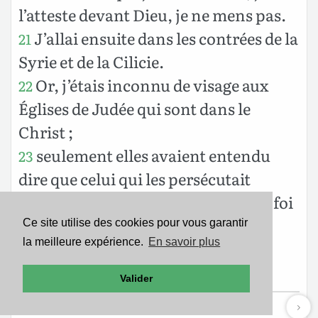
l’atteste devant Dieu, je ne mens pas.
J’allai ensuite dans les contrées de la
21
Syrie et de la Cilicie.
Or, j’étais inconnu de visage aux
22
Églises de Judée qui sont dans le
Christ ;
seulement elles avaient entendu
23
dire que celui qui les persécutait
autrefois annonçait maintenant la foi
qu’il s’efforçait alors de détruire.
Ce site utilise des cookies pour vous garantir
la meilleure expérience.
En savoir plus
Et elles glorifiaient Dieu à mon
24
sujet.
Valider