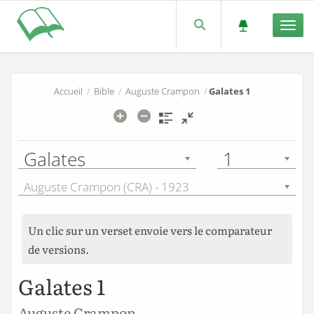
Men
Accueil
/
Bible
/
Auguste Crampon
/
Galates 1
Galates
1
Auguste Crampon (CRA) - 1923
Un clic sur un verset envoie vers le comparateur
de versions.
Galates 1
Auguste Crampon