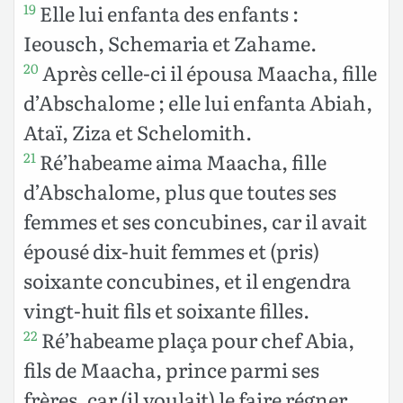
Elle lui enfanta des enfants :
19
Ieousch, Schemaria et Zahame.
Après celle-ci il épousa Maacha, fille
20
d’Abschalome ; elle lui enfanta Abiah,
Ataï, Ziza et Schelomith.
Ré’habeame aima Maacha, fille
21
d’Abschalome, plus que toutes ses
femmes et ses concubines, car il avait
épousé dix-huit femmes et (pris)
soixante concubines, et il engendra
vingt-huit fils et soixante filles.
Ré’habeame plaça pour chef Abia,
22
fils de Maacha, prince parmi ses
frères, car (il voulait) le faire régner.