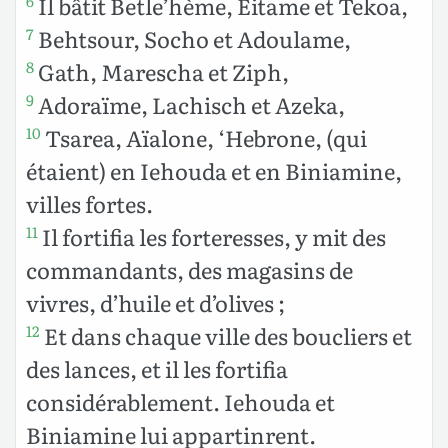
Il bâtit Betle’hème, Eitame et Tekoa,
6
Behtsour, Socho et Adoulame,
7
Gath, Marescha et Ziph,
8
Adoraïme, Lachisch et Azeka,
9
Tsarea, Aïalone, ‘Hebrone, (qui
10
étaient) en Iehouda et en Biniamine,
villes fortes.
Il fortifia les forteresses, y mit des
11
commandants, des magasins de
vivres, d’huile et d’olives ;
Et dans chaque ville des boucliers et
12
des lances, et il les fortifia
considérablement. Iehouda et
Biniamine lui appartinrent.