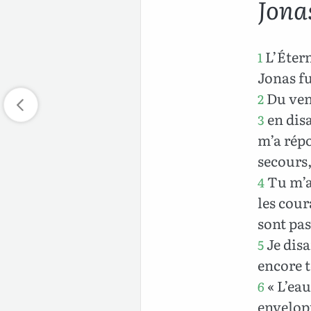
Jona
L’Étern
1
Jonas fu
Du vent
2
en disa
3
m’a répo
secours,
Tu m’as
4
les cour
sont pas
Je disa
5
encore t
« L’eau
6
envelopp