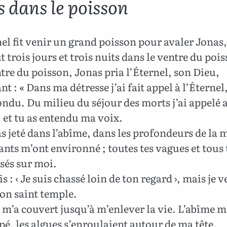
s dans le poisson
el fit venir un grand poisson pour avaler Jonas,
t trois jours et trois nuits dans le ventre du poi
re du poisson, Jonas pria l’Éternel, son Dieu,
nt : « Dans ma détresse j’ai fait appel à l’Éternel, 
ndu. Du milieu du séjour des morts j’ai appelé 
 et tu as entendu ma voix.
 jeté dans l’abîme, dans les profondeurs de la m
ants m’ont environné ; toutes tes vagues et tous t
sés sur moi.
is : ‹ Je suis chassé loin de ton regard ›, mais je v
on saint temple.
 m’a couvert jusqu’à m’enlever la vie. L’abîme m
é, les algues s’enroulaient autour de ma tête.