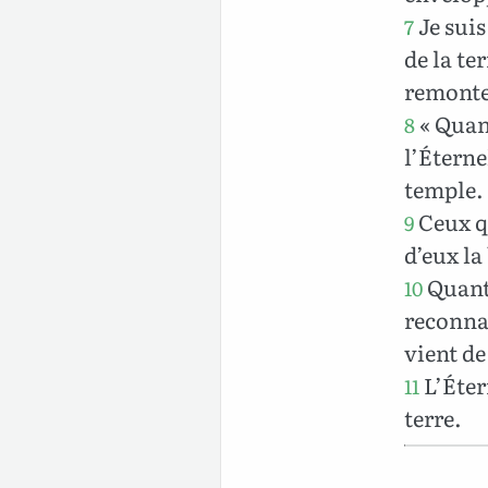
Je sui
7
de la te
remonter
« Quan
8
l’Éterne
temple.
Ceux qu
9
d’eux la
Quant 
10
reconnai
vient de
L’Éter
11
terre.