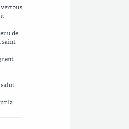
 verrous
it
venu de
 saint
ignent
 salut
ur la