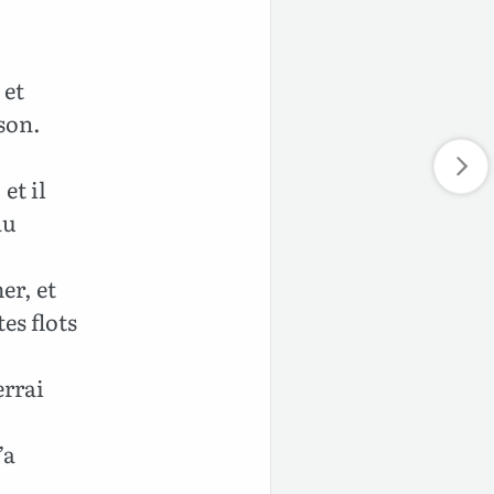
 et
sson.
et il
au
er, et
es flots
errai
’a