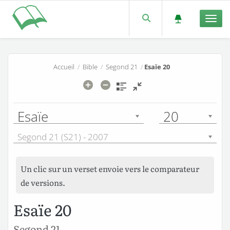
Men
Accueil
/
Bible
/
Segond 21
/
Esaïe 20
Esaïe
20
Segond 21 (S21) - 2007
Un clic sur un verset envoie vers le comparateur
de versions.
Esaïe 20
Segond 21