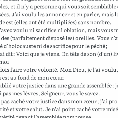
es, et il n’y a personne qui vous soit semblable
ées. J’ai voulu les annoncer et en parler, mais l
e est (elles ont été multipliées) sans nombre.
avez voulu ni sacrifice ni oblation, mais vous 
des (parfaitement disposé les) oreilles. Vous n’
d’holocauste ni de sacrifice pour le péché ;
ai dit : Voici que je viens. En tête de son (d’un) li
 moi
dois faire votre volonté. Mon Dieu, je l’ai voulu,
i est au fond de mon cœur.
ublié votre justice dans une grande assemblée : j
 pas mes lèvres, Seigneur, vous le savez.
i pas caché votre justice dans mon cœur ; j’ai pr
rité et votre salut. Je n’ai point caché votre mis
 vérité devant l’assemblée nombreuse.