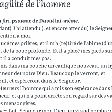
ragilité de l’homme
a fin, psaume de David lui-même.
ant) J’ai attendu (, et encore attendu) le Seigneu
ttention à moi.
aucé mes prières, et il m’a (re)tiré de l’abîme (d’u
t de la boue profonde. Et il a placé mes pieds sur
et il a conduit mes pas.
a mis dans ma bouche un cantique nouveau, un 
nneur de) notre Dieu. Beaucoup le verront, et
nt, et espéreront dans le Seigneur.
Heureux l’homme qui a mis son espérance dans
eur, et qui n’a point arrêté son regard sur des va
ies mensongères.
vez fait, Seigneur mon Dieu, un grand nombre 