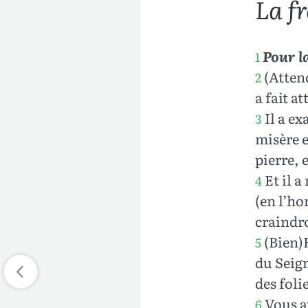
La f
Pour l
1
(Attend
2
a fait a
Il a ex
3
misère e
pierre, 
Et il 
4
(en l’ho
craindro
(Bien)
5
du Seign
des fol
Vous a
6