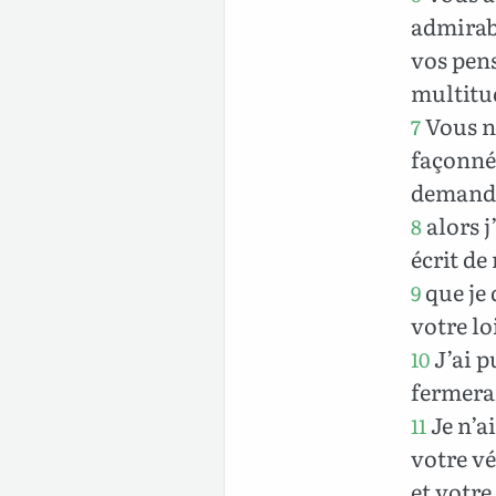
admirabl
vos pens
multitud
Vous n’
7
façonné 
demandé 
alors j’
8
écrit de
que je 
9
votre lo
J’ai p
10
fermerai
Je n’a
11
votre vé
et votre