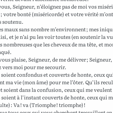
ous, Seigneur, n’éloignez pas de moi vos misér
 ; votre bonté (miséricorde) et votre vérité m’on
s soutenu.
s maux sans nombre m’environnent ; mes iniqu
isi, et je n’ai pu les voir toutes (en soutenir la vu
us nombreuses que les cheveux de ma tête, et m
nqué.
vous plaise, Seigneur, de me délivrer ; Seigneur,
z vers moi pour me secourir.
 soient confondus et couverts de honte, ceux qu
t ma vie (mon âme) pour me l’ôter. Qu’ils recul
et soient dans la confusion, ceux qui me veulent
 soient à l’instant couverts de honte, ceux qui m
ulte) : Va ! va (Triomphe ! triomphe) !
ue tous ceux qui vous cherchent tressaillent en