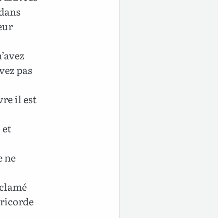
 dans
eur
m’avez
avez pas
vre il est
 et
e ne
oclamé
éricorde