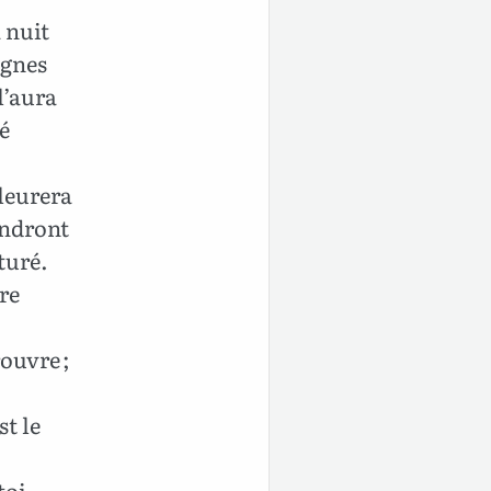
 nuit
agnes
l’aura
é
leurera
andront
turé.
tre
rouvre ;
st le
toi-