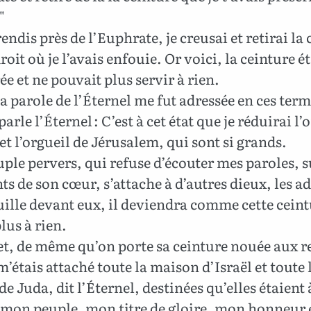
"
endis près de l’Euphrate, je creusai et retirai la
droit où je l’avais enfouie. Or voici, la ceinture ét
ée et ne pouvait plus servir à rien.
a parole de l’Éternel me fut adressée en ces term
parle l’Éternel : C’est à cet état que je réduirai l’
et l’orgueil de Jérusalem, qui sont si grands.
ple pervers, qui refuse d’écouter mes paroles, su
s de son cœur, s’attache à d’autres dieux, les ad
ille devant eux, il deviendra comme cette ceint
plus à rien.
et, de même qu’on porte sa ceinture nouée aux r
 m’étais attaché toute la maison d’Israël et toute 
e Juda, dit l’Éternel, destinées qu’elles étaient 
 mon peuple, mon titre de gloire, mon honneur 