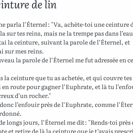
inture de lin
e parla l’Éternel : "Va, achète-toi une ceinture d
la sur tes reins, mais ne la trempe pas dans l’eau
ai la ceinture, suivant la parole de l’Éternel, et
ai sur mes reins.
eau la parole de l’Éternel me fut adressée en c
 la ceinture que tu as achetée, et qui couvre tes
 en route pour gagner l’Euphrate, et là tu l’enfo
creux d’un rocher."
 donc l’enfouir près de l’Euphrate, comme l’Éte
ordonné.
e longs jours, l’Éternel me dit : "Rends-toi près 
te et retire de là la ceinture que je t’avais prescri