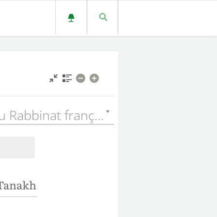
La Bible du Rabbinat français - Tanakh (TAN) - 1899
 Tanakh