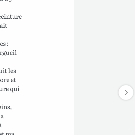
 ceinture
ait
es :
orgueil
it les
ore et
ure qui
eins,
la
à
et ma