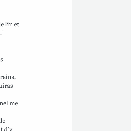
e lin et
."
es
 reins,
uiras
rnel me
de
t d’y