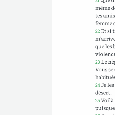
21
même des
tes amis
femme q
Et si 
22
m’arrive
que les 
violenc
Le nèg
23
Vous ser
habitués
Je le
24
désert.
Voilà 
25
puisque 