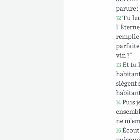
parure :
Tu leu
12
l’Éterne
remplie 
parfaite
vin ?"
Et tu 
13
habitant
siègent 
habitant
Puis je
14
ensemble
ne m’emp
Écoute
15
puisque 