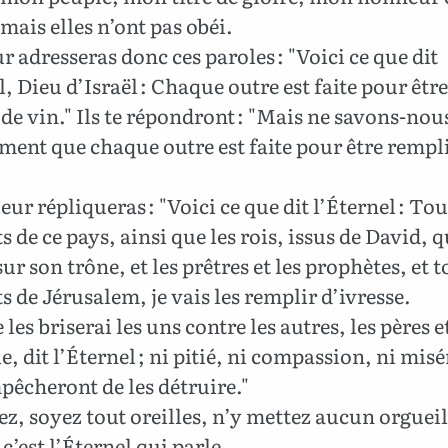
 mais elles n’ont pas obéi.
r adresseras donc ces paroles : "Voici ce que dit
l, Dieu d’Israël : Chaque outre est faite pour être
de vin." Ils te répondront : "Mais ne savons-nou
ment que chaque outre est faite pour être rempl
leur répliqueras : "Voici ce que dit l’Éternel : Tou
s de ce pays, ainsi que les rois, issus de David, q
sur son trône, et les prêtres et les prophètes, et t
s de Jérusalem, je vais les remplir d’ivresse.
 les briserai les uns contre les autres, les pères et
, dit l’Éternel ; ni pitié, ni compassion, ni mis
êcheront de les détruire."
z, soyez tout oreilles, n’y mettez aucun orgueil
c’est l’Éternel qui parle.