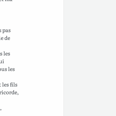
s pas
ie de
s les
ui
ous les
 les fils
éricorde,
,