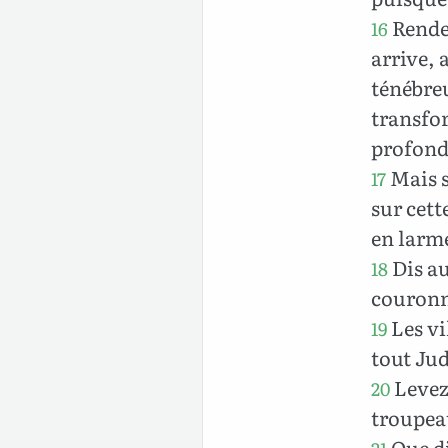
Rendez
16
arrive,
ténébreu
transfo
profond
Mais s
17
sur cett
en larme
Dis au
18
couronn
Les vi
19
tout Jud
Levez 
20
troupeau
Que di