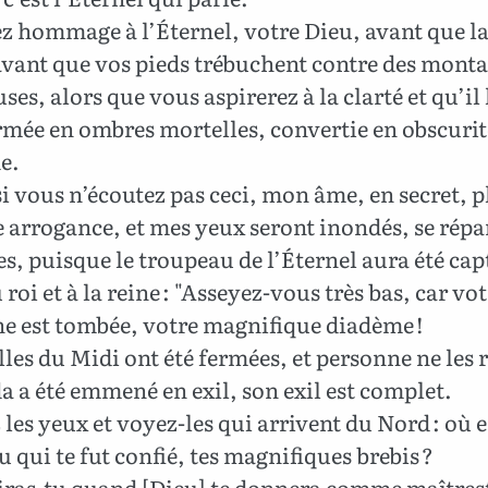
 hommage à l’Éternel, votre Dieu, avant que la
 avant que vos pieds trébuchent contre des mont
ses, alors que vous aspirerez à la clarté et qu’il 
rmée en ombres mortelles, convertie en obscurit
e.
i vous n’écoutez pas ceci, mon âme, en secret, p
e arrogance, et mes yeux seront inondés, se rép
s, puisque le troupeau de l’Éternel aura été cap
 roi et à la reine : "Asseyez-vous très bas, car vo
e est tombée, votre magnifique diadème !
lles du Midi ont été fermées, et personne ne les 
a a été emmené en exil, son exil est complet.
les yeux et voyez-les qui arrivent du Nord : où e
 qui te fut confié, tes magnifiques brebis ?
ras-tu quand [Dieu] te donnera comme maîtres