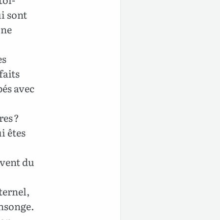
i sont
une
es
faits
pés avec
res ?
i êtes
 vent du
ternel,
ensonge.