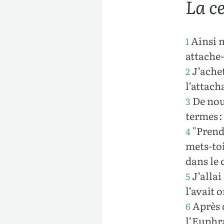
La ce
Ainsi m
1
attache-
J’achet
2
l’attach
De nouv
3
termes :
"Prends
4
mets-toi
dans le 
J’allai
5
l’avait 
Après d
6
l’Euphra