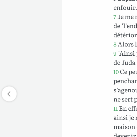
enfouir.
Je me r
7
de ’l’en
détérior
Alors l
8
"Ainsi 
9
de Juda 
Ce peu
10
penchant
s’agenou
ne sert 
En eff
11
ainsi je
maison d
devenir