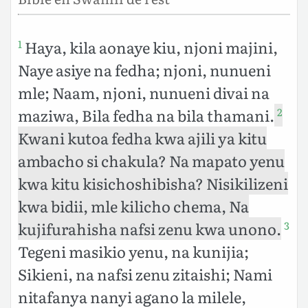
Haya, kila aonaye kiu, njoni majini,
1
Naye asiye na fedha; njoni, nunueni
mle; Naam, njoni, nunueni divai na
maziwa, Bila fedha na bila thamani.
2
Kwani kutoa fedha kwa ajili ya kitu
ambacho si chakula? Na mapato yenu
kwa kitu kisichoshibisha? Nisikilizeni
kwa bidii, mle kilicho chema, Na
kujifurahisha nafsi zenu kwa unono.
3
Tegeni masikio yenu, na kunijia;
Sikieni, na nafsi zenu zitaishi; Nami
nitafanya nanyi agano la milele,