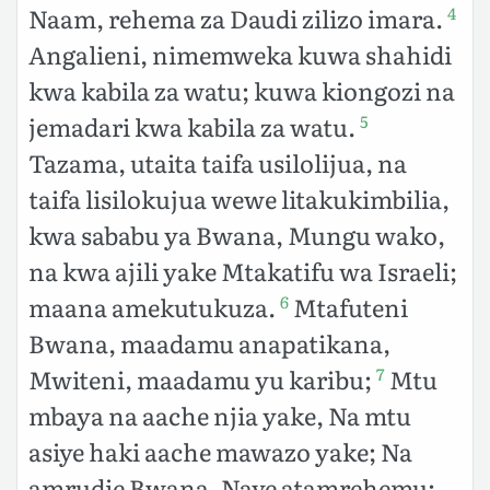
Naam, rehema za Daudi zilizo imara.
4
Angalieni, nimemweka kuwa shahidi
kwa kabila za watu; kuwa kiongozi na
jemadari kwa kabila za watu.
5
Tazama, utaita taifa usilolijua, na
taifa lisilokujua wewe litakukimbilia,
kwa sababu ya Bwana, Mungu wako,
na kwa ajili yake Mtakatifu wa Israeli;
maana amekutukuza.
Mtafuteni
6
Bwana, maadamu anapatikana,
Mwiteni, maadamu yu karibu;
Mtu
7
mbaya na aache njia yake, Na mtu
asiye haki aache mawazo yake; Na
amrudie Bwana, Naye atamrehemu;