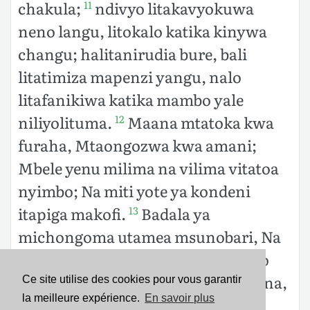
chakula;
ndivyo litakavyokuwa
11
neno langu, litokalo katika kinywa
changu; halitanirudia bure, bali
litatimiza mapenzi yangu, nalo
litafanikiwa katika mambo yale
niliyolituma.
Maana mtatoka kwa
12
furaha, Mtaongozwa kwa amani;
Mbele yenu milima na vilima vitatoa
nyimbo; Na miti yote ya kondeni
itapiga makofi.
Badala ya
13
michongoma utamea msunobari, Na
badala ya mibigili, mhadesi; Jambo
hili litakuwa la kumpatia Bwana jina,
Ce site utilise des cookies pour vous garantir
la meilleure expérience.
En savoir plus
Litakuwa ishara ya milele