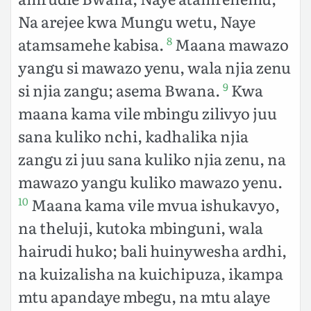
Na arejee kwa Mungu wetu, Naye
atamsamehe kabisa.
Maana mawazo
8
yangu si mawazo yenu, wala njia zenu
si njia zangu; asema Bwana.
Kwa
9
maana kama vile mbingu zilivyo juu
sana kuliko nchi, kadhalika njia
zangu zi juu sana kuliko njia zenu, na
mawazo yangu kuliko mawazo yenu.
Maana kama vile mvua ishukavyo,
10
na theluji, kutoka mbinguni, wala
hairudi huko; bali huinywesha ardhi,
na kuizalisha na kuichipuza, ikampa
mtu apandaye mbegu, na mtu alaye