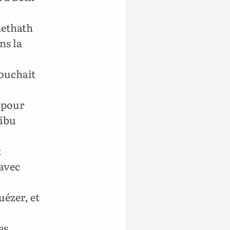
methath
ns la
touchait
a pour
ribu
t
 avec
uézer, et
es.