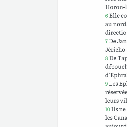
Horon-l
Elle co
6
au nord,
directio
De Jano
7
Jéricho 
De Tapp
8
débouche
d’Ephra
Les Eph
9
réservée
leurs vi
Ils ne
10
les Can
aujourd’