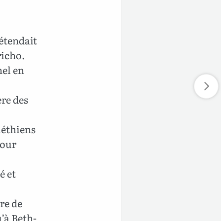
’étendait
richo.
hel en
ère des
léthiens
pour
é et
re de
u’à Beth-