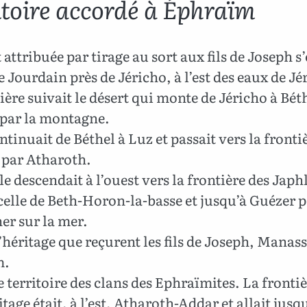
itoire accordé à Éphraïm
 attribuée par tirage au sort aux fils de Joseph s
e Jourdain près de Jéricho, à l’est des eaux de Jé
ière suivait le désert qui monte de Jéricho à Bét
 par la montagne.
ntinuait de Béthel à Luz et passait vers la fronti
 par Atharoth.
le descendait à l’ouest vers la frontière des Japh
celle de Beth-Horon-la-basse et jusqu’à Guézer 
er sur la mer.
’héritage que reçurent les fils de Joseph, Manass
m.
e territoire des clans des Ephraïmites. La frontiè
itage était, à l’est, Atharoth-Addar et allait jusq