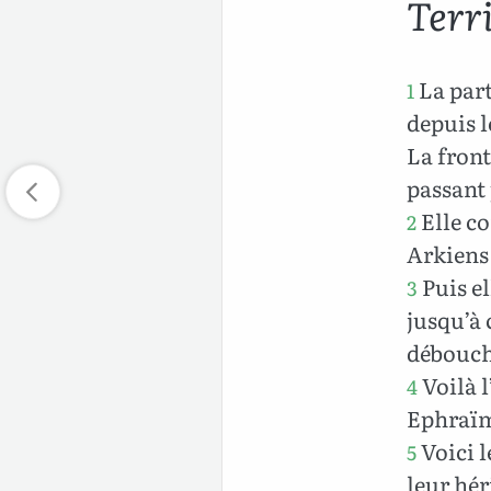
Terr
La part
1
depuis l
La front
passant
Elle co
2
Arkiens
Puis el
3
jusqu’à 
débouch
Voilà l
4
Ephraï
Voici l
5
leur hér