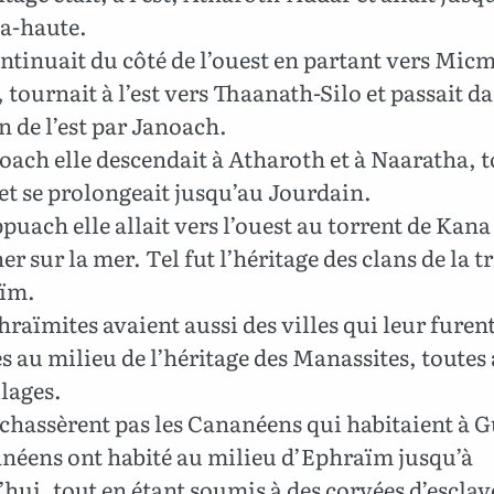
a-haute.
ntinuait du côté de l’ouest en partant vers Mic
 tournait à l’est vers Thaanath-Silo et passait da
n de l’est par Janoach.
ach elle descendait à Atharoth et à Naaratha, 
et se prolongeait jusqu’au Jourdain.
uach elle allait vers l’ouest au torrent de Kan
r sur la mer. Tel fut l’héritage des clans de la t
ïm.
raïmites avaient aussi des villes qui leur furen
s au milieu de l’héritage des Manassites, toutes
llages.
 chassèrent pas les Cananéens qui habitaient à G
anéens ont habité au milieu d’Ephraïm jusqu’à
hui, tout en étant soumis à des corvées d’esclav