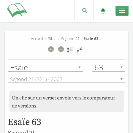
Men
Accueil
/
Bible
/
Segond 21
/
Esaïe 63
Esaïe
63
Segond 21 (S21) - 2007
Un clic sur un verset envoie vers le comparateur
de versions.
Esaïe 63
Segond 21