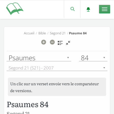
Men
Accueil
/
Bible
/
Segond 21
/
Psaume 84
Psaumes
84
Segond 21 (S21) - 2007
Un clic sur un verset envoie vers le comparateur
de versions.
Psaumes 84
Segond 21