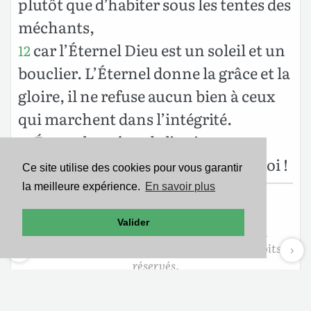
plutôt que d’habiter sous les tentes des
méchants,
car l’Éternel Dieu est un soleil et un
12
bouclier. L’Éternel donne la grâce et la
gloire, il ne refuse aucun bien à ceux
qui marchent dans l’intégrité.
Éternel, maître de l’univers,
13
heureux l’homme qui se confie en toi !
Ce site utilise des cookies pour vous garantir
la meilleure expérience.
En savoir plus
Texte de la Bible Version Segond 21
Valider
Copyright ©2007
Société Biblique de Genève
Reproduit avec aimable autorisation. Tous droits
réservés.